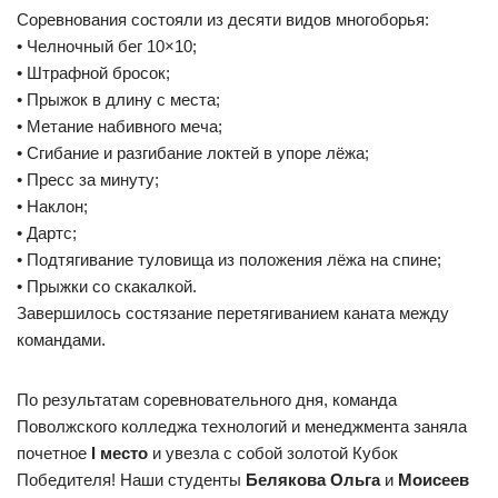
Соревнования состояли из десяти видов многоборья:
• Челночный бег 10×10;
• Штрафной бросок;
• Прыжок в длину с места;
• Метание набивного меча;
• Сгибание и разгибание локтей в упоре лёжа;
• Пресс за минуту;
• Наклон;
• Дартс;
• Подтягивание туловища из положения лёжа на спине;
• Прыжки со скакалкой.
Завершилось состязание перетягиванием каната между
командами.
По результатам соревновательного дня, команда
Поволжского колледжа технологий и менеджмента заняла
почетное
I
место
и увезла с собой золотой Кубок
Победителя! Наши студенты
Белякова Ольга
и
Моисеев