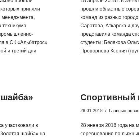
алаково прошли
18 апреля 2018 г. в Эн
 которых приняли
прошли областные сорев
и менеджмента,
команд из разных городо
 техникума,
Саратова, Аткарска и др
 промышленно-
представила команда сп
еля в СК «Альбатрос»
студенты: Белякова Ольга
ой и третий дни
Проворнова Ксения (гр
 шайба»
Спортивный 
28.01.2018
Главные ново
а участвовали в
28 января 2018 года на
«Золотая шайба» на
соревнования по лыжным