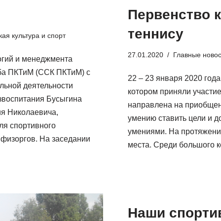
Первенство 
теннису
ая культура и спорт
27.01.2020
Главные ново
огий и менеджмента
уба ПКТиМ (ССК ПКТиМ) с
22 – 23 января 2020 год
ельной деятельности
котором приняли участие
звоспитания Бусыгина
направлена на приобщени
я Николаевича,
умению ставить цели и д
ля спортивного
умениями. На протяжени
 физоргов. На заседании
места. Среди большого 
Наши спорти