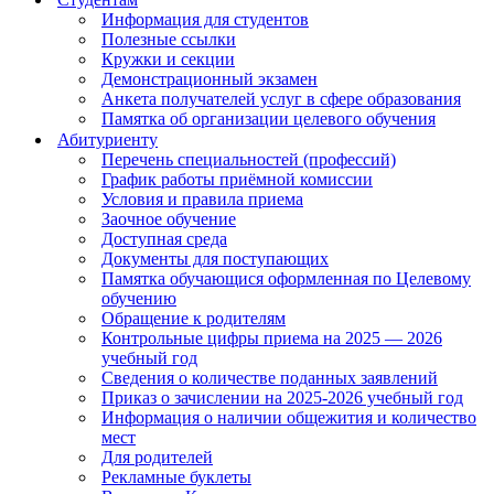
Информация для студентов
Полезные ссылки
Кружки и секции
Демонстрационный экзамен
Анкета получателей услуг в сфере образования
Памятка об организации целевого обучения
Абитуриенту
Перечень специальностей (профессий)
График работы приёмной комиссии
Условия и правила приема
Заочное обучение
Доступная среда
Документы для поступающих
Памятка обучающися оформленная по Целевому
обучению
Обращение к родителям
Контрольные цифры приема на 2025 — 2026
учебный год
Сведения о количестве поданных заявлений
Приказ о зачислении на 2025-2026 учебный год
Информация о наличии общежития и количество
мест
Для родителей
Рекламные буклеты