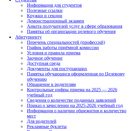
Информация для студентов
Полезные ссылки
Кружки и секции
Демонстрационный экзамен
Анкета получателей услуг в сфере образования
Памятка об организации целевого обучения
Абитуриенту
Перечень специальностей (профессий)
График работы приёмной комиссии
Условия и правила приема
Заочное обучение
Доступная среда
Документы для поступающих
Памятка обучающися оформленная по Целевому
обучению
Обращение к родителям
Контрольные цифры приема на 2025 — 2026
учебный год
Сведения о количестве поданных заявлений
Приказ о зачислении на 2025-2026 учебный год
Информация о наличии общежития и количество
мест
Для родителей
Рекламные буклеты