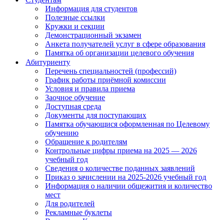
Информация для студентов
Полезные ссылки
Кружки и секции
Демонстрационный экзамен
Анкета получателей услуг в сфере образования
Памятка об организации целевого обучения
Абитуриенту
Перечень специальностей (профессий)
График работы приёмной комиссии
Условия и правила приема
Заочное обучение
Доступная среда
Документы для поступающих
Памятка обучающися оформленная по Целевому
обучению
Обращение к родителям
Контрольные цифры приема на 2025 — 2026
учебный год
Сведения о количестве поданных заявлений
Приказ о зачислении на 2025-2026 учебный год
Информация о наличии общежития и количество
мест
Для родителей
Рекламные буклеты