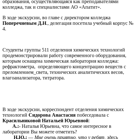
образования, осуществляющаяся как преподавателями
колледжа, так и специалистами АО «Апатит».
В ходе экскурсии, во главе с директором колледжа
Поперечневым Д.Н
., делегация посетила учебный корпус №
4.
Студенты группы 511 отделения химических технологий
продемонстрировали работу современного оборудования,
которым оснащена химическая лаборатория колледжа:
рефрактометра, определяющего концентрацию веществ с
преломлением_света, технических аналитических весов,
влагоанализатора, титратора.
В ходе экскурсии, корреспондент отделения химических
технологий
Сидорова Анастасия
побеседовала с
Красильниковой Натальей Юрьевной
:
А.:-
Наталья Юрьевна, что самое интересное в
лаборатории Вы можете отметить?
Н.Ю.:
—
Мне очень приятно, что у ребят, здесь