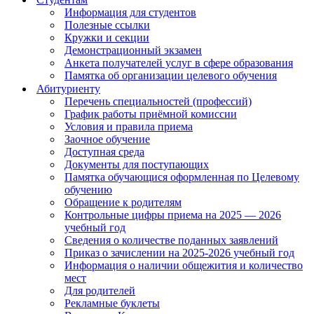
Информация для студентов
Полезные ссылки
Кружки и секции
Демонстрационный экзамен
Анкета получателей услуг в сфере образования
Памятка об организации целевого обучения
Абитуриенту
Перечень специальностей (профессий)
График работы приёмной комиссии
Условия и правила приема
Заочное обучение
Доступная среда
Документы для поступающих
Памятка обучающися оформленная по Целевому
обучению
Обращение к родителям
Контрольные цифры приема на 2025 — 2026
учебный год
Сведения о количестве поданных заявлений
Приказ о зачислении на 2025-2026 учебный год
Информация о наличии общежития и количество
мест
Для родителей
Рекламные буклеты