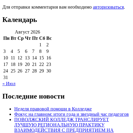
Для отправки комментария вам необходимо
авторизоваться
.
Календарь
Август 2026
Пн
Вт
Ср
Чт
Пт
Сб
Вс
1
2
3
4
5
6
7
8
9
10
11
12
13
14
15
16
17
18
19
20
21
22
23
24
25
26
27
28
29
30
31
« Июл
Последние новости
Неделя правовой помощи в Колледже
Фокус на главном: итоги года и звездный час педагогов
ПОВОЛЖСКИЙ КОЛЛЕДЖ ТРАНСЛИРУЕТ
ЛУЧШУЮ РЕГИОНАЛЬНУЮ ПРАКТИКУ
ВЗАИМОДЕЙСТВИЯ С ПРЕДПРИЯТИЕМ НА