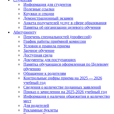
Информация для студентов
Полезные ссылки
Кружки и секции
Демонстрационный экзамен
Анкета получателей услуг в сфере образования
Памятка об организации целевого обучения
Абитуриенту
Перечень специальностей (профессий)
График работы приёмной комиссии
Условия и правила приема
Заочное обучение
Доступная среда
Документы для поступающих
Памятка обучающися оформленная по Целевому
обучению
Обращение к родителям
Контрольные цифры приема на 2025 — 2026
учебный год
Сведения о количестве поданных заявлений
Приказ о зачислении на 2025-2026 учебный год
Информация о наличии общежития и количество
мест
Для родителей
Рекламные буклеты