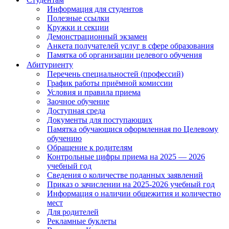
Информация для студентов
Полезные ссылки
Кружки и секции
Демонстрационный экзамен
Анкета получателей услуг в сфере образования
Памятка об организации целевого обучения
Абитуриенту
Перечень специальностей (профессий)
График работы приёмной комиссии
Условия и правила приема
Заочное обучение
Доступная среда
Документы для поступающих
Памятка обучающися оформленная по Целевому
обучению
Обращение к родителям
Контрольные цифры приема на 2025 — 2026
учебный год
Сведения о количестве поданных заявлений
Приказ о зачислении на 2025-2026 учебный год
Информация о наличии общежития и количество
мест
Для родителей
Рекламные буклеты