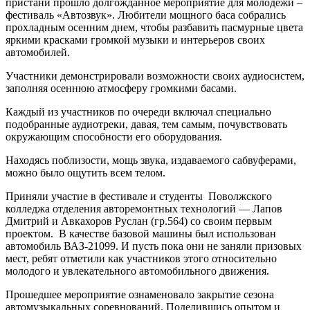
пристани прошло долгожданное мероприятие для молодежи –
фестиваль «Автозвук». Любители мощного баса собрались
прохладным осенним днем, чтобы разбавить пасмурные цвета
яркими красками громкой музыки и интерьеров своих
автомобилей.
Участники демонстрировали возможности своих аудиосистем,
заполняя осеннюю атмосферу громкими басами.
Каждый из участников по очереди включал специально
подобранные аудиотреки, давая, тем самым, почувствовать
окружающим способности его оборудования.
Находясь поблизости, мощь звука, издаваемого сабвуферами,
можно было ощутить всем телом.
Приняли участие в фестивале и студенты Поволжского
колледжа отделения авторемонтных технологий — Лапов
Дмитрий и Авкахоров Руслан (гр.564) со своим первым
проектом. В качестве базовой машины был использован
автомобиль ВАЗ-21099. И пусть пока они не заняли призовых
мест, ребят отметили как участников этого относительно
молодого и увлекательного автомобильного движения.
Прошедшее мероприятие ознаменовало закрытие сезона
автомузыкальных соревнований. Поделившись опытом и