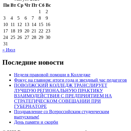
Пн
Вт
Ср
Чт
Пт
Сб
Вс
1
2
3
4
5
6
7
8
9
10
11
12
13
14
15
16
17
18
19
20
21
22
23
24
25
26
27
28
29
30
31
« Июл
Последние новости
Неделя правовой помощи в Колледже
Фокус на главном: итоги года и звездный час педагогов
ПОВОЛЖСКИЙ КОЛЛЕДЖ ТРАНСЛИРУЕТ
ЛУЧШУЮ РЕГИОНАЛЬНУЮ ПРАКТИКУ
ВЗАИМОДЕЙСТВИЯ С ПРЕДПРИЯТИЕМ НА
СТРАТЕГИЧЕСКОМ СОВЕЩАНИИ ПРИ
ГУБЕРНАТОРЕ
Поздравление со Всероссийским студенческим
выпускным!
День памяти и скорби