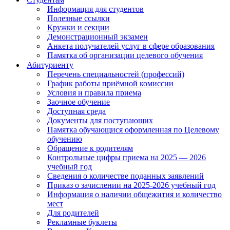
Информация для студентов
Полезные ссылки
Кружки и секции
Демонстрационный экзамен
Анкета получателей услуг в сфере образования
Памятка об организации целевого обучения
Абитуриенту
Перечень специальностей (профессий)
График работы приёмной комиссии
Условия и правила приема
Заочное обучение
Доступная среда
Документы для поступающих
Памятка обучающися оформленная по Целевому
обучению
Обращение к родителям
Контрольные цифры приема на 2025 — 2026
учебный год
Сведения о количестве поданных заявлений
Приказ о зачислении на 2025-2026 учебный год
Информация о наличии общежития и количество
мест
Для родителей
Рекламные буклеты