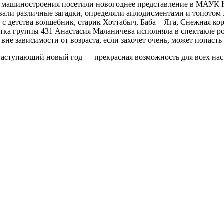
ии машиностроения посетили новогоднее представление в МАУК
дывали различные загадки, определяли аплодисментами и топото
 с детства волшебник, старик Хоттабыч, Баба – Яга, Снежная ко
нтка группы 431 Анастасия Маланичева исполняла в спектакле 
 вне зависимости от возраста, если захочет очень, может попасть
наступающий новый год — прекрасная возможность для всех нас 