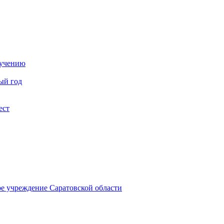
бучению
ый год
ест
ое учреждение Саратовской области