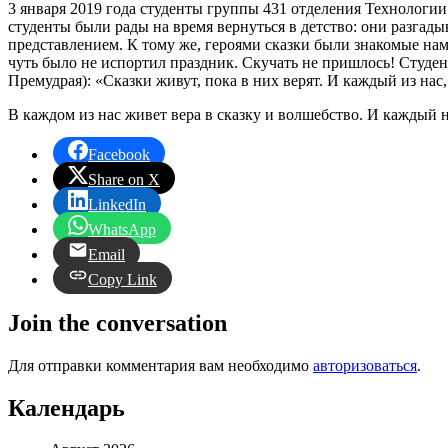
3 января 2019 года студенты группы 431 отделения Технолог
студенты были рады на время вернуться в детство: они разга
представлением. К тому же, героями сказки были знакомые нам
чуть было не испортил праздник. Скучать не пришлось! Студе
Премудрая): «Сказки живут, пока в них верят. И каждый из нас,
В каждом из нас живет вера в сказку и волшебство. И каждый 
Facebook
Share on X
LinkedIn
WhatsApp
Email
Copy Link
Join the conversation
Для отправки комментария вам необходимо
авторизоваться
.
Календарь