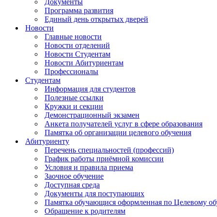
Документы
Программа развития
Единый день открытых дверей
Новости
Главные новости
Новости отделений
Новости Студентам
Новости Абитуриентам
Профессионалы
Студентам
Информация для студентов
Полезные ссылки
Кружки и секции
Демонстрационный экзамен
Анкета получателей услуг в сфере образования
Памятка об организации целевого обучения
Абитуриенту
Перечень специальностей (профессий)
График работы приёмной комиссии
Условия и правила приема
Заочное обучение
Доступная среда
Документы для поступающих
Памятка обучающися оформленная по Целевому о
Обращение к родителям