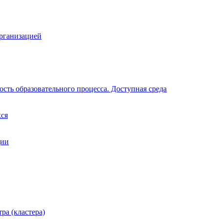
организацией
сть образовательного процесса. Доступная среда
хся
ции
ра (кластера)