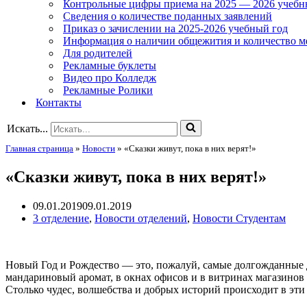
Контрольные цифры приема на 2025 — 2026 учебн
Сведения о количестве поданных заявлений
Приказ о зачислении на 2025-2026 учебный год
Информация о наличии общежития и количество м
Для родителей
Рекламные буклеты
Видео про Колледж
Рекламные Ролики
Контакты
Искать...
Главная страница
»
Новости
»
«Сказки живут, пока в них верят!»
«Сказки живут, пока в них верят!»
09.01.2019
09.01.2019
3 отделение
,
Новости отделений
,
Новости Студентам
Новый Год и Рождество — это, пожалуй, самые долгожданные д
мандариновый аромат, в окнах офисов и в витринах магазино
Столько чудес, волшебства и добрых историй происходит в эти 