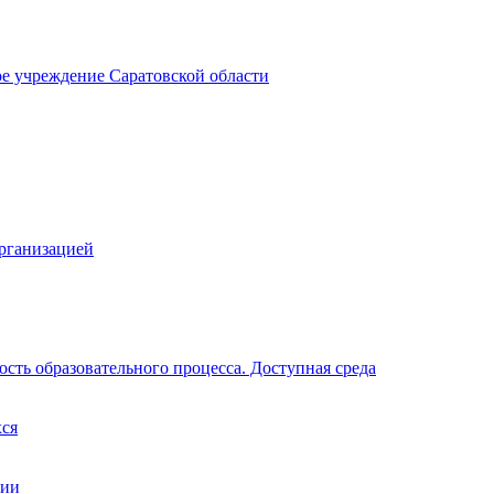
ое учреждение Саратовской области
организацией
сть образовательного процесса. Доступная среда
хся
ции