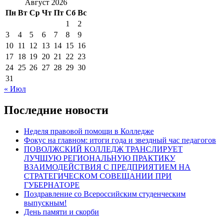
Август 2026
Пн
Вт
Ср
Чт
Пт
Сб
Вс
1
2
3
4
5
6
7
8
9
10
11
12
13
14
15
16
17
18
19
20
21
22
23
24
25
26
27
28
29
30
31
« Июл
Последние новости
Неделя правовой помощи в Колледже
Фокус на главном: итоги года и звездный час педагогов
ПОВОЛЖСКИЙ КОЛЛЕДЖ ТРАНСЛИРУЕТ
ЛУЧШУЮ РЕГИОНАЛЬНУЮ ПРАКТИКУ
ВЗАИМОДЕЙСТВИЯ С ПРЕДПРИЯТИЕМ НА
СТРАТЕГИЧЕСКОМ СОВЕЩАНИИ ПРИ
ГУБЕРНАТОРЕ
Поздравление со Всероссийским студенческим
выпускным!
День памяти и скорби