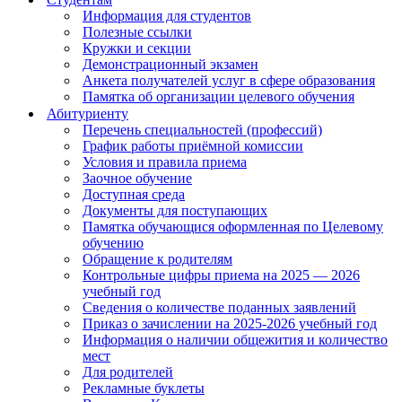
Информация для студентов
Полезные ссылки
Кружки и секции
Демонстрационный экзамен
Анкета получателей услуг в сфере образования
Памятка об организации целевого обучения
Абитуриенту
Перечень специальностей (профессий)
График работы приёмной комиссии
Условия и правила приема
Заочное обучение
Доступная среда
Документы для поступающих
Памятка обучающися оформленная по Целевому
обучению
Обращение к родителям
Контрольные цифры приема на 2025 — 2026
учебный год
Сведения о количестве поданных заявлений
Приказ о зачислении на 2025-2026 учебный год
Информация о наличии общежития и количество
мест
Для родителей
Рекламные буклеты