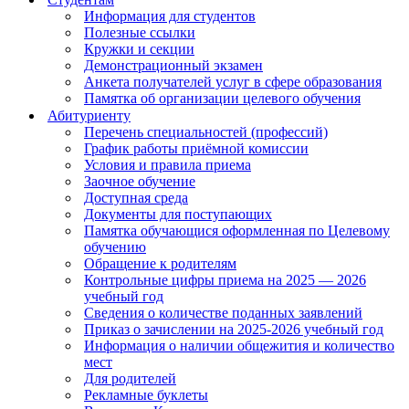
Информация для студентов
Полезные ссылки
Кружки и секции
Демонстрационный экзамен
Анкета получателей услуг в сфере образования
Памятка об организации целевого обучения
Абитуриенту
Перечень специальностей (профессий)
График работы приёмной комиссии
Условия и правила приема
Заочное обучение
Доступная среда
Документы для поступающих
Памятка обучающися оформленная по Целевому
обучению
Обращение к родителям
Контрольные цифры приема на 2025 — 2026
учебный год
Сведения о количестве поданных заявлений
Приказ о зачислении на 2025-2026 учебный год
Информация о наличии общежития и количество
мест
Для родителей
Рекламные буклеты