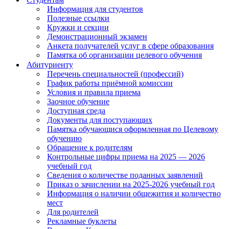
Информация для студентов
Полезные ссылки
Кружки и секции
Демонстрационный экзамен
Анкета получателей услуг в сфере образования
Памятка об организации целевого обучения
Абитуриенту
Перечень специальностей (профессий)
График работы приёмной комиссии
Условия и правила приема
Заочное обучение
Доступная среда
Документы для поступающих
Памятка обучающися оформленная по Целевому
обучению
Обращение к родителям
Контрольные цифры приема на 2025 — 2026
учебный год
Сведения о количестве поданных заявлений
Приказ о зачислении на 2025-2026 учебный год
Информация о наличии общежития и количество
мест
Для родителей
Рекламные буклеты