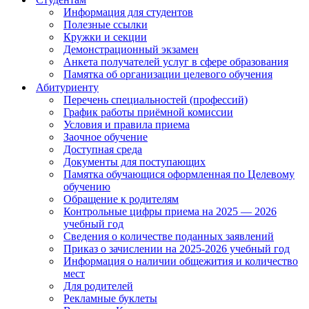
Информация для студентов
Полезные ссылки
Кружки и секции
Демонстрационный экзамен
Анкета получателей услуг в сфере образования
Памятка об организации целевого обучения
Абитуриенту
Перечень специальностей (профессий)
График работы приёмной комиссии
Условия и правила приема
Заочное обучение
Доступная среда
Документы для поступающих
Памятка обучающися оформленная по Целевому
обучению
Обращение к родителям
Контрольные цифры приема на 2025 — 2026
учебный год
Сведения о количестве поданных заявлений
Приказ о зачислении на 2025-2026 учебный год
Информация о наличии общежития и количество
мест
Для родителей
Рекламные буклеты