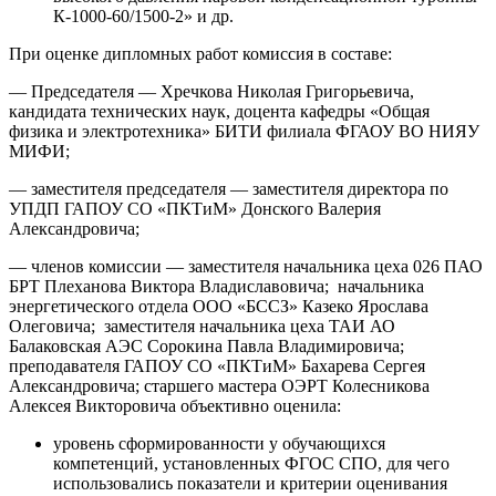
К-1000-60/1500-2» и др.
При оценке дипломных работ комиссия в составе:
— Председателя — Хречкова Николая Григорьевича,
кандидата технических наук, доцента кафедры «Общая
физика и электротехника» БИТИ филиала ФГАОУ ВО НИЯУ
МИФИ;
— заместителя председателя — заместителя директора по
УПДП ГАПОУ СО «ПКТиМ» Донского Валерия
Александровича;
— членов комиссии — заместителя начальника цеха 026 ПАО
БРТ Плеханова Виктора Владиславовича; начальника
энергетического отдела ООО «БССЗ» Казеко Ярослава
Олеговича; заместителя начальника цеха ТАИ АО
Балаковская АЭС Сорокина Павла Владимировича;
преподавателя ГАПОУ СО «ПКТиМ» Бахарева Сергея
Александровича; старшего мастера ОЭРТ Колесникова
Алексея Викторовича объективно оценила:
уровень сформированности у обучающихся
компетенций, установленных ФГОС СПО, для чего
использовались показатели и критерии оценивания