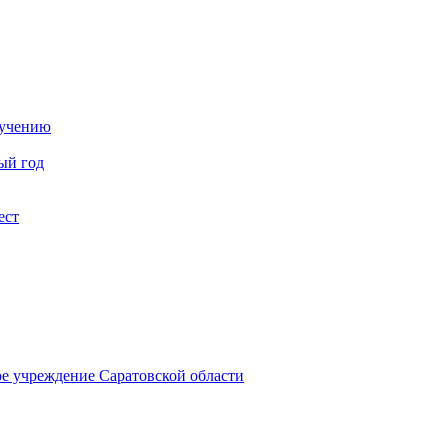
бучению
ый год
ест
ое учреждение Саратовской области