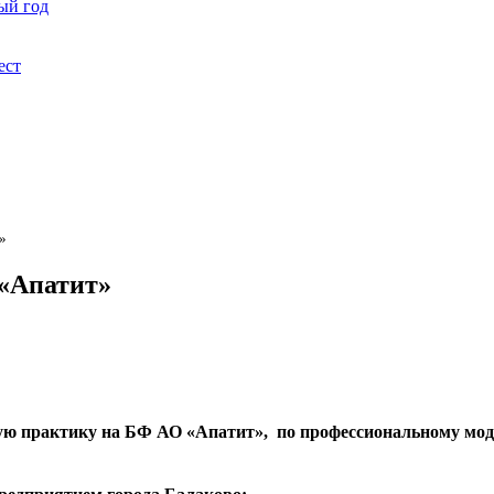
ый год
ест
»
 «Апатит»
ую практику на БФ АО «Апатит», по профессиональному мо