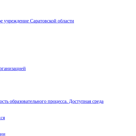
ое учреждение Саратовской области
организацией
сть образовательного процесса. Доступная среда
хся
ции