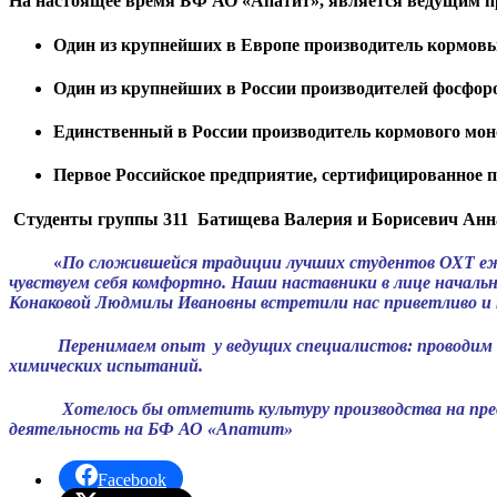
На настоящее время БФ АО «Апатит», является ведущим п
Один из крупнейших в Европе производитель кормов
Один из крупнейших в России производителей фосфор
Единственный в России производитель кормового мон
Первое Российское предприятие, сертифицированное 
Студенты группы 311 Батищева Валерия и Борисевич Анна
«
По сложившейся традиции лучших студентов ОХТ еже
чувствуем себя комфортно. Наши наставники в лице началь
Конаковой Людмилы Ивановны встретили нас приветливо и 
Перенимаем опыт у ведущих специалистов: проводим анал
химических испытаний.
Хотелось бы отметить культуру производства на предпр
деятельность на БФ АО «Апатит»
Facebook