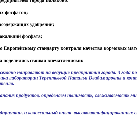
редприятием города Балаково:
ых фосфатов;
осодержащих удобрений;
окальций фосфата;
по Европейскому стандарту контроля качества кормовых ма
 поделились своими впечатлениями:
годно направляют на ведущие предприятия города. 3 года 
ника лаборатории Терентьевой Натальи Владимировны и конт
тепло.
из продуктов, определяем пылимость, слеживаемость минер
иятии, и колоссальный опыт высококвалифицированных сп