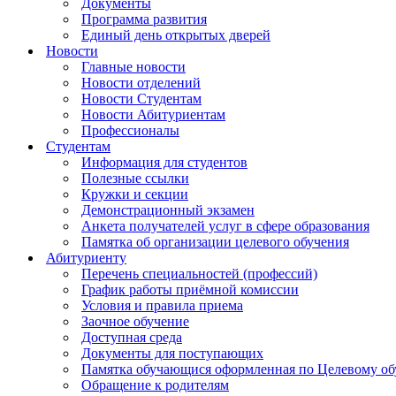
Документы
Программа развития
Единый день открытых дверей
Новости
Главные новости
Новости отделений
Новости Студентам
Новости Абитуриентам
Профессионалы
Студентам
Информация для студентов
Полезные ссылки
Кружки и секции
Демонстрационный экзамен
Анкета получателей услуг в сфере образования
Памятка об организации целевого обучения
Абитуриенту
Перечень специальностей (профессий)
График работы приёмной комиссии
Условия и правила приема
Заочное обучение
Доступная среда
Документы для поступающих
Памятка обучающися оформленная по Целевому о
Обращение к родителям