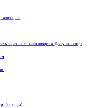
организацией
сть образовательного процесса. Доступная среда
хся
ции
ра (кластера)