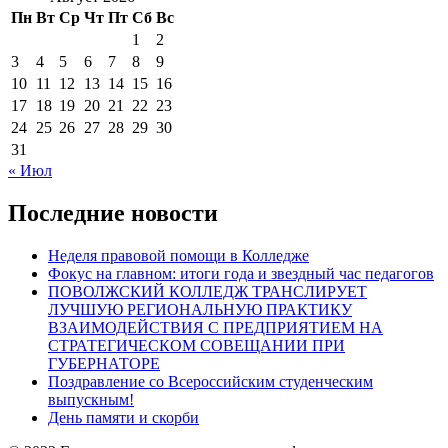
Пн
Вт
Ср
Чт
Пт
Сб
Вс
1
2
3
4
5
6
7
8
9
10
11
12
13
14
15
16
17
18
19
20
21
22
23
24
25
26
27
28
29
30
31
« Июл
Последние новости
Неделя правовой помощи в Колледже
Фокус на главном: итоги года и звездный час педагогов
ПОВОЛЖСКИЙ КОЛЛЕДЖ ТРАНСЛИРУЕТ
ЛУЧШУЮ РЕГИОНАЛЬНУЮ ПРАКТИКУ
ВЗАИМОДЕЙСТВИЯ С ПРЕДПРИЯТИЕМ НА
СТРАТЕГИЧЕСКОМ СОВЕЩАНИИ ПРИ
ГУБЕРНАТОРЕ
Поздравление со Всероссийским студенческим
выпускным!
День памяти и скорби