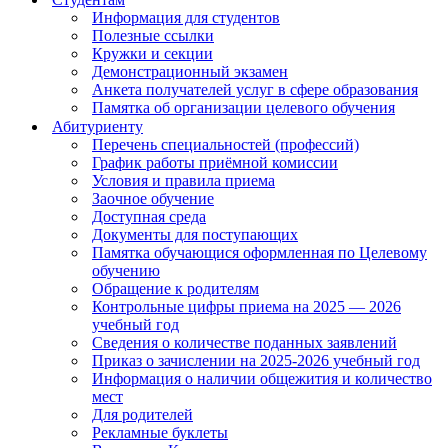
Информация для студентов
Полезные ссылки
Кружки и секции
Демонстрационный экзамен
Анкета получателей услуг в сфере образования
Памятка об организации целевого обучения
Абитуриенту
Перечень специальностей (профессий)
График работы приёмной комиссии
Условия и правила приема
Заочное обучение
Доступная среда
Документы для поступающих
Памятка обучающися оформленная по Целевому
обучению
Обращение к родителям
Контрольные цифры приема на 2025 — 2026
учебный год
Сведения о количестве поданных заявлений
Приказ о зачислении на 2025-2026 учебный год
Информация о наличии общежития и количество
мест
Для родителей
Рекламные буклеты