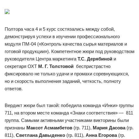
Полтора часа 4 и 5 курс состязались между собой,
демонстрируя успехи в изучении профессионального
модуля ПМ-04 («Контроль качества сырья материалов и
готовой продукции»). Компетентное жюри под руководством
руководителя Центра маркетинга
Т.С. Дерябиной
и
секретаря ОХТ
М. Г. Толстовой
беспристрастно
фиксировало не только удачи и промахи соревнующихся,
но и скорость выполнения заданий, четкость, полноту
ответов.
Вердикт жюри был такой: победила команда «Инки» группы
711, на втором месте команда «Знаки соответствия» — 811
группа. Самыми активными участниками викторины были
признаны
Максот Асмамбетов
(гр. 711),
Мария Дасова
(гр.
811),
Светлана Давыденко
(гр. 811),
Анна Егорова
(гр.