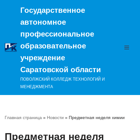
Государственное
Перейти
автономное
к
содержимому
профессиональное
образовательное
учреждение
Саратовской области
ПОВОЛЖСКИЙ КОЛЛЕДЖ ТЕХНОЛОГИЙ И
МЕНЕДЖМЕНТА
Главная страница
»
Новости
»
Предметная неделя химии
Предметная неделя