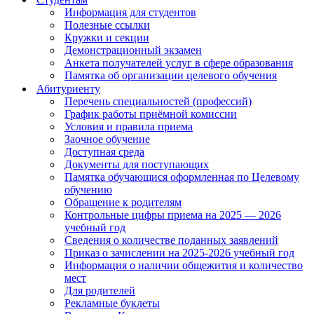
Информация для студентов
Полезные ссылки
Кружки и секции
Демонстрационный экзамен
Анкета получателей услуг в сфере образования
Памятка об организации целевого обучения
Абитуриенту
Перечень специальностей (профессий)
График работы приёмной комиссии
Условия и правила приема
Заочное обучение
Доступная среда
Документы для поступающих
Памятка обучающися оформленная по Целевому
обучению
Обращение к родителям
Контрольные цифры приема на 2025 — 2026
учебный год
Сведения о количестве поданных заявлений
Приказ о зачислении на 2025-2026 учебный год
Информация о наличии общежития и количество
мест
Для родителей
Рекламные буклеты