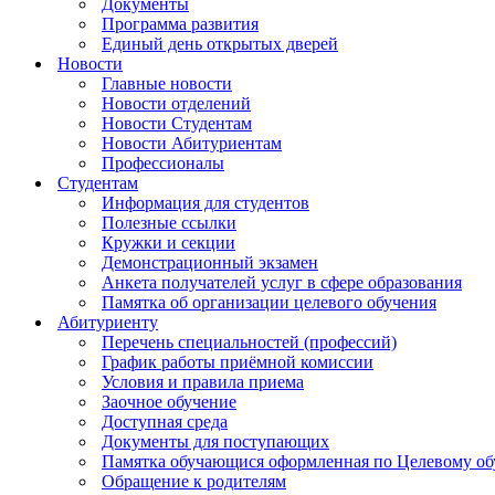
Документы
Программа развития
Единый день открытых дверей
Новости
Главные новости
Новости отделений
Новости Студентам
Новости Абитуриентам
Профессионалы
Студентам
Информация для студентов
Полезные ссылки
Кружки и секции
Демонстрационный экзамен
Анкета получателей услуг в сфере образования
Памятка об организации целевого обучения
Абитуриенту
Перечень специальностей (профессий)
График работы приёмной комиссии
Условия и правила приема
Заочное обучение
Доступная среда
Документы для поступающих
Памятка обучающися оформленная по Целевому о
Обращение к родителям