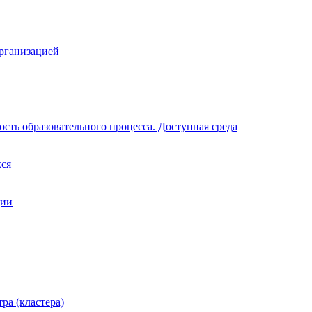
организацией
сть образовательного процесса. Доступная среда
хся
ции
ра (кластера)