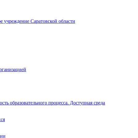
ое учреждение Саратовской области
организацией
сть образовательного процесса. Доступная среда
хся
ции