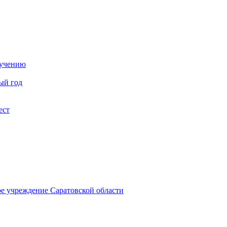
бучению
ый год
ест
ое учреждение Саратовской области