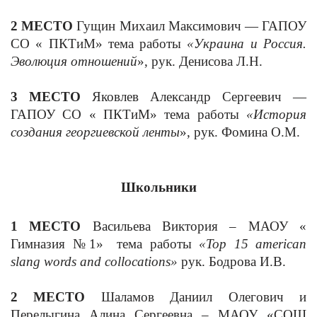
2 МЕСТО
Гущин Михаил Максимович — ГАПОУ
СО « ПКТиМ» тема работы
«Украина и Россия.
Эволюция отношений
», рук. Денисова Л.Н.
3 МЕСТО
Яковлев Александр Сергеевич —
ГАПОУ СО « ПКТиМ» тема работы
«История
создания георгиевской ленты
», рук. Фомина О.М.
Школьники
1 МЕСТО
Васильева Виктория – МАОУ «
Гимназия №1»
тема работы
«
Top
15
american
slang
words
and
collocations
»
рук. Бодрова
И
.
В
.
2 МЕСТО
Шаламов Даниил Олегович и
Перелыгина Алина Сергеевна – МАОУ «СОШ