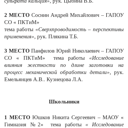
сульфата кальция»,
рук. Цыбина В.Б.
2 МЕСТО
Соснин Андрей Михайлович – ГАПОУ
СО « ПКТиМ»
тема работы
«Сверхпроводимость – перспективы
применения»,
рук. Плякина Т.Б.
3 МЕСТО
Панфилов Юрий Николаевич – ГАПОУ
СО « ПКТиМ» тема работы
«Исследование
влияния жесткости по длине заготовки на
процесс механической обработки детали»,
рук.
Емельянцев А.В.. Кузнецова Л.А.
Школьники
1 МЕСТО
Юшков Никита Сергеевич – МАОУ «
Гимназия №2»
тема работы
«
Исследование