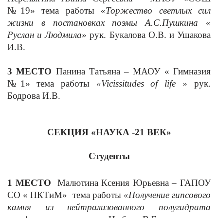
№19» тема работы
«Торжество светлых сил
жизни в постановках поэмы А.С.Пушкина «
Руслан и Людмила»
рук. Букалова О.В. и Ушакова
И.В.
3 МЕСТО
Панина Татьяна – МАОУ « Гимназия
№1»
тема работы
«
Vicissitudes
of
life
»
рук.
Бодрова И.В.
СЕКЦИЯ «НАУКА -21 ВЕК»
Студенты
1 МЕСТО
Малютина Ксения Юрьевна – ГАПОУ
СО « ПКТиМ» тема работы
«Получение гипсового
камня из нейтрализованного полугидрата