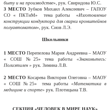
быту и на производстве
», рук. Свиридова Ю.С.
3 МЕСТО
Зубков Михаил Алексеевич – ГАПОУ
СО « ПКТиМ» тема работы «
Изготовление
конструкции кондуктора для сварки кронштейнов
полуавтоматом
», рук. Сиов Л.Э.
Школьники
1 МЕСТО
Перепелова Мария Андреевна – МАОУ
« СОШ №25»
тема работы
«Знакомьтесь:
Полиэтилен »
рук. Зимина Л.В.
2 МЕСТО
Косарева Виктория Олеговна – МАОУ
« СОШ №25»
тема работы
«Математика в
медицине и спорте»
рук. Плотицына Т.В.
СЕКЦИЯ «ЧЕЛОВЕК В МИРЕ НАУК»