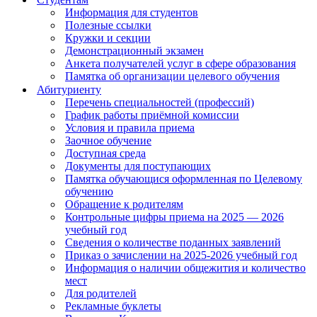
Информация для студентов
Полезные ссылки
Кружки и секции
Демонстрационный экзамен
Анкета получателей услуг в сфере образования
Памятка об организации целевого обучения
Абитуриенту
Перечень специальностей (профессий)
График работы приёмной комиссии
Условия и правила приема
Заочное обучение
Доступная среда
Документы для поступающих
Памятка обучающися оформленная по Целевому
обучению
Обращение к родителям
Контрольные цифры приема на 2025 — 2026
учебный год
Сведения о количестве поданных заявлений
Приказ о зачислении на 2025-2026 учебный год
Информация о наличии общежития и количество
мест
Для родителей
Рекламные буклеты