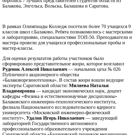
боролись 7 лучших представителей студентов области из
Балакова, Энгельса, Вольска, Балашова и Саратова.
В рамках Олимпиады Колледж посетили более 70 учащихся 9
классов школ г.Балаково. Ребята познакомились с мастерскими
и лабораториями, специальностями ТОП-50. Преподаватели и
мастера провели для учащихся профессиональные пробы и
мастер-классы.
Для оценки результатов работы участников было
сформировано представительное жюри, которое возглавил
Руденок Алексей Николаевич
— начальник цеха № 026
Публичного акционерного общества
«Балаковорезинотехника». В состав жюри вошли ведущие
эксперты Саратовской области:
Миляева Наталья
Владимировна
— кандидат экономических наук, доцент
кафедры «Физика и естественнонаучные дисциплины»
Балаковского инженерно-технологического института,
филиала Национального исследовательского ядерного
университета «Московский инженерно-физический
институт»,
Удалов Игорь Николаевич
— заведующий
лабораторией Государственного автономного
профессионального образовательного учреждения
Саратовской области «Балашовский техникум механизации