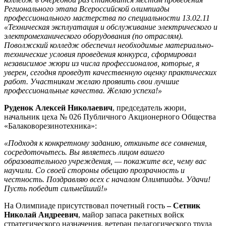
Регионального этапа Всероссийской олимпиады
профессионального мастерства
по специальности 13.02.11
«Техническая эксплуатация и обслуживание электрического и
электромеханического оборудования (по отраслям).
Поволжский колледж обеспечил необходимые материально-
технические условия проведения конкурса, сформировал
независимое жюри из числа профессионалов, которые, я
уверен, сегодня проведут качественную оценку практических
работ. Участникам желаю проявить свои лучшие
профессиональные качества. Желаю успеха!»
Руденок Алексей Николаевич
, председатель жюри,
начальник цеха № 026 Публичного Акционерного Общества
«Балаковорезинотехника»:
«Подходя к конкретному заданию, откиньте все сомнения,
сосредоточьтесь. Вы являетесь лицом вашего
образовательного учреждения, — покажите все, чему вас
научили. Со своей стороны обещаю прозрачность и
честность. Поздравляю всех с началом Олимпиады. Удачи!
Пусть победит сильнейший!»
На Олимпиаде присутствовал почетный гость
– Сетник
Николай Андреевич
, майор запаса ракетных войск
стратегического назначения, ветеран педагогического труда