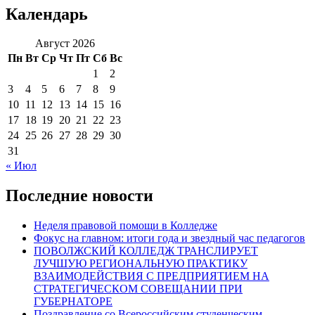
Календарь
Август 2026
Пн
Вт
Ср
Чт
Пт
Сб
Вс
1
2
3
4
5
6
7
8
9
10
11
12
13
14
15
16
17
18
19
20
21
22
23
24
25
26
27
28
29
30
31
« Июл
Последние новости
Неделя правовой помощи в Колледже
Фокус на главном: итоги года и звездный час педагогов
ПОВОЛЖСКИЙ КОЛЛЕДЖ ТРАНСЛИРУЕТ
ЛУЧШУЮ РЕГИОНАЛЬНУЮ ПРАКТИКУ
ВЗАИМОДЕЙСТВИЯ С ПРЕДПРИЯТИЕМ НА
СТРАТЕГИЧЕСКОМ СОВЕЩАНИИ ПРИ
ГУБЕРНАТОРЕ
Поздравление со Всероссийским студенческим