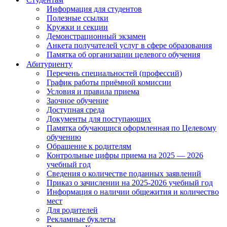
Информация для студентов
Полезные ссылки
Кружки и секции
Демонстрационный экзамен
Анкета получателей услуг в сфере образования
Памятка об организации целевого обучения
Абитуриенту
Перечень специальностей (профессий)
График работы приёмной комиссии
Условия и правила приема
Заочное обучение
Доступная среда
Документы для поступающих
Памятка обучающися оформленная по Целевому
обучению
Обращение к родителям
Контрольные цифры приема на 2025 — 2026
учебный год
Сведения о количестве поданных заявлений
Приказ о зачислении на 2025-2026 учебный год
Информация о наличии общежития и количество
мест
Для родителей
Рекламные буклеты