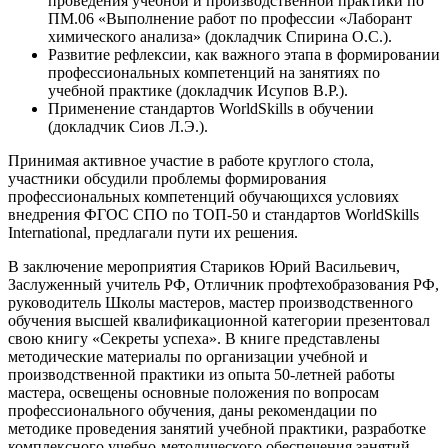
проведения учебной и производственной практики по
ПМ.06 «Выполнение работ по профессии «Лаборант
химического анализа» (докладчик Спирина О.С.).
Развитие рефлексии, как важного этапа в формировании
профессиональных компетенций на занятиях по
учебной практике (докладчик Исупов В.Р.).
Применение стандартов WorldSkills в обучении
(докладчик Сиов Л.Э.).
Принимая активное участие в работе круглого стола,
участники обсудили проблемы формирования
профессиональных компетенций обучающихся условиях
внедрения ФГОС СПО по ТОП-50 и стандартов WorldSkills
International, предлагали пути их решения.
В заключение мероприятия Стариков Юрий Васильевич,
Заслуженный учитель РФ, Отличник профтехобразования РФ,
руководитель Школы мастеров, мастер производственного
обучения высшей квалификационной категории презентовал
свою книгу «Секреты успеха». В книге представлены
методические материалы по организации учебной и
производственной практики из опыта 50-летней работы
мастера, освещены основные положения по вопросам
профессионального обучения, даны рекомендации по
методике проведения занятий учебной практики, разработке
комплексного учебно-методического обеспечения занятий.