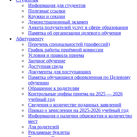
Информация для студентов
Полезные ссылки
Кружки и секции
Демонстрационный экзамен
Анкета получателей услуг в сфере образования
Памятка об организации целевого обучения
Абитуриенту
Перечень специальностей (профессий)
График работы приёмной комиссии
Условия и правила приема
Заочное обучение
Доступная среда
Документы для поступающих
Памятка обучающися оформленная по Целевому
обучению
Обращение к родителям
Контрольные цифры приема на 2025 — 2026
учебный год
Сведения о количестве поданных заявлений
Приказ о зачислении на 2025-2026 учебный год
Информация о наличии общежития и количество
мест
Для родителей
Рекламные буклеты