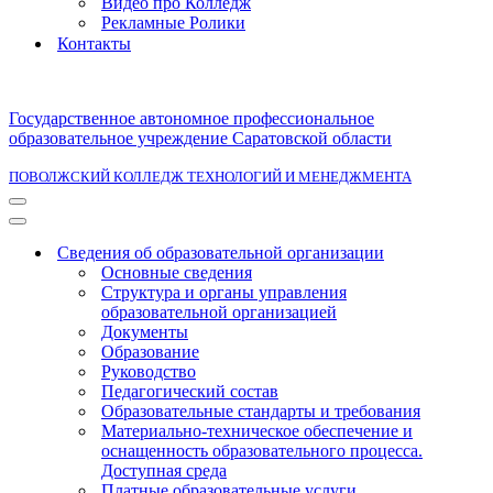
Видео про Колледж
Рекламные Ролики
Контакты
Государственное автономное профессиональное
образовательное учреждение Саратовской области
ПОВОЛЖСКИЙ КОЛЛЕДЖ ТЕХНОЛОГИЙ И МЕНЕДЖМЕНТА
Меню
навигации
Меню
навигации
Сведения об образовательной организации
Основные сведения
Структура и органы управления
образовательной организацией
Документы
Образование
Руководство
Педагогический состав
Образовательные стандарты и требования
Материально-техническое обеспечение и
оснащенность образовательного процесса.
Доступная среда
Платные образовательные услуги