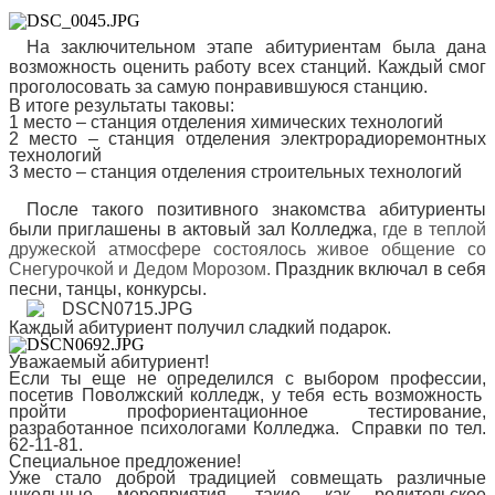
На заключительном этапе абитуриентам была дана
возможность оценить работу всех станций. Каждый смог
проголосовать за самую понравившуюся станцию.
В итоге результаты таковы:
1 место – станция отделения химических технологий
2 место – станция отделения электрорадиоремонтных
технологий
3 место – станция отделения строительных технологий
После такого позитивного знакомства абитуриенты
были приглашены в актовый зал Колледжа
, где в теплой
дружеской атмосфере состоялось живое общение со
Снегурочкой и Дедом Морозом.
Праздник включал в себя
песни, танцы, конкурсы.
Каждый абитуриент получил сладкий подарок.
Уважаемый абитуриент!
Если ты еще не определился с выбором профессии,
посетив Поволжский колледж, у тебя есть возможность
пройти профориентационное тестирование,
разработанное психологами Колледжа. Справки по тел.
62-11-81.
Специальное предложение!
Уже стало доброй традицией совмещать различные
школьные мероприятия, такие как родительское