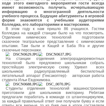
ходе этого ежегодного мероприятия гости всегда
имеют возможность получить исчерпывающую
информацию о многогранной деятельности
учебного процесса. Будущие абитуриенты в игровой
форме знакомятся с учебными аудиториями
Колледжа, его лабораториями и мастерскими.
В этом году к нам пришло 86 учащихся. Гостям
Колледжа на каждой станции было на что посмотреть.
Отделение химических технологий подготовили
сказочное театральное представление с химическими
опытами. Там были и Кащей и Баба Яга и другие
сказочные персонажи.
На станции отделения электрорадиоремонтных
технологий было предложено школьникам собрать
простейшую электрическую схему. Удивил всех
школьников радиоуправляемый беспилотный
летательный аппарат (Гексакоптер)- авторская работа
студента Ильи Евдокимова.
Студенты отделения технологий машиностроения
приготовили для школьников викторину. Ребятам
предлагали поработать в команде со штангенциркулем,
за каждый правильный ответ они получали букву и если
ответы все верные, то из букв они в итоге составляли