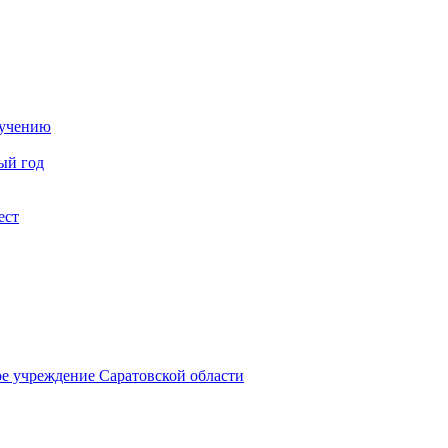
бучению
ый год
ест
ое учреждение Саратовской области