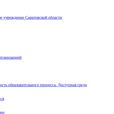
ое учреждение Саратовской области
организацией
сть образовательного процесса. Доступная среда
хся
ции