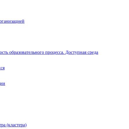
организацией
сть образовательного процесса. Доступная среда
хся
ции
ра (кластера)