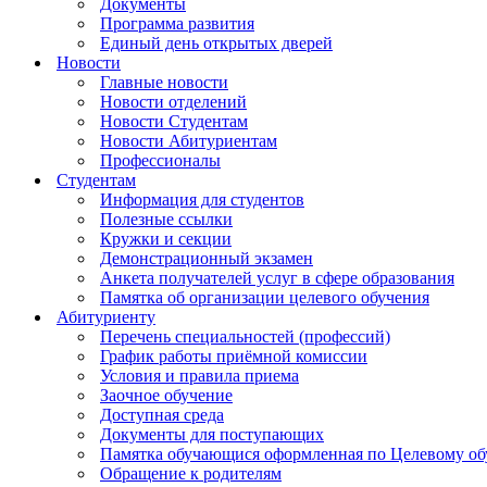
Документы
Программа развития
Единый день открытых дверей
Новости
Главные новости
Новости отделений
Новости Студентам
Новости Абитуриентам
Профессионалы
Студентам
Информация для студентов
Полезные ссылки
Кружки и секции
Демонстрационный экзамен
Анкета получателей услуг в сфере образования
Памятка об организации целевого обучения
Абитуриенту
Перечень специальностей (профессий)
График работы приёмной комиссии
Условия и правила приема
Заочное обучение
Доступная среда
Документы для поступающих
Памятка обучающися оформленная по Целевому о
Обращение к родителям