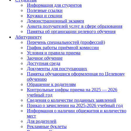
Информация для студентов
Полезные ссылки
Кружки и секции
Демонстрационный экзамен
Анкета получателей услуг в сфере образования
Памятка об организации целевого обучения
Абитуриенту
Перечень специальностей (профессий)
График работы приёмной комиссии
Условия и правила приема
Заочное обучение
Доступная среда
Документы для поступающих
Памятка обучающися оформленная по Целевому
обучению
Обращение к родителям
Контрольные цифры приема на 2025 — 2026
учебный год
Сведения о количестве поданных заявлений
Приказ о зачислении на 2025-2026 учебный год
Информация о наличии общежития и количество
мест
Для родителей
Рекламные буклеты