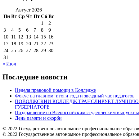
Август 2026
Пн
Вт
Ср
Чт
Пт
Сб
Вс
1
2
3
4
5
6
7
8
9
10
11
12
13
14
15
16
17
18
19
20
21
22
23
24
25
26
27
28
29
30
31
« Июл
Последние новости
Неделя правовой помощи в Колледже
Фокус на главном: итоги года и звездный час педагогов
ПОВОЛЖСКИЙ КОЛЛЕДЖ ТРАНСЛИРУЕТ ЛУЧШУЮ 
ГУБЕРНАТОРЕ
Поздравление со Всероссийским студенческим выпускны
День памяти и скорби
© 2022 Государственное автономное профессиональное образо
© 2022 Государственное автономное профессиональное образо