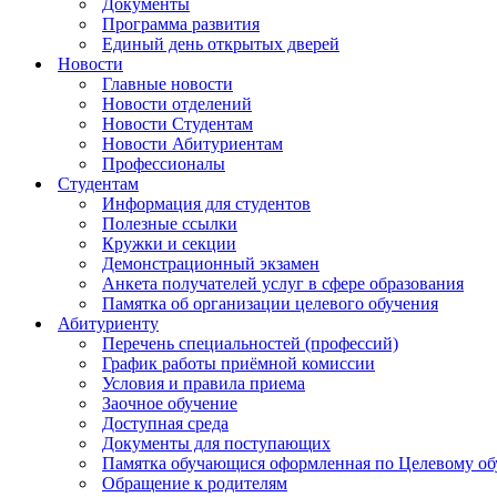
Документы
Программа развития
Единый день открытых дверей
Новости
Главные новости
Новости отделений
Новости Студентам
Новости Абитуриентам
Профессионалы
Студентам
Информация для студентов
Полезные ссылки
Кружки и секции
Демонстрационный экзамен
Анкета получателей услуг в сфере образования
Памятка об организации целевого обучения
Абитуриенту
Перечень специальностей (профессий)
График работы приёмной комиссии
Условия и правила приема
Заочное обучение
Доступная среда
Документы для поступающих
Памятка обучающися оформленная по Целевому о
Обращение к родителям