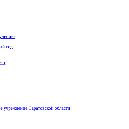
бучению
ый год
ест
ое учреждение Саратовской области