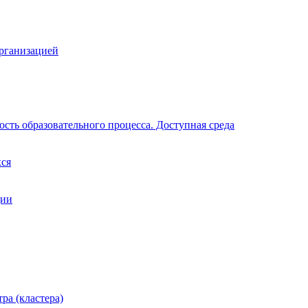
организацией
сть образовательного процесса. Доступная среда
хся
ции
ра (кластера)