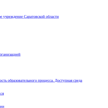
ое учреждение Саратовской области
организацией
сть образовательного процесса. Доступная среда
хся
ции