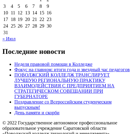
3
4
5
6
7
8
9
10
11
12
13
14
15
16
17
18
19
20
21
22
23
24
25
26
27
28
29
30
31
« Июл
Последние новости
Неделя правовой помощи в Колледже
Фокус на главном: итоги года и звездный час педагогов
ПОВОЛЖСКИЙ КОЛЛЕДЖ ТРАНСЛИРУЕТ
ЛУЧШУЮ РЕГИОНАЛЬНУЮ ПРАКТИКУ
ВЗАИМОДЕЙСТВИЯ С ПРЕДПРИЯТИЕМ НА
СТРАТЕГИЧЕСКОМ СОВЕЩАНИИ ПРИ
ГУБЕРНАТОРЕ
Поздравление со Всероссийским студенческим
выпускным!
День памяти и скорби
© 2022 Государственное автономное профессиональное
образовательное учреждение Саратовской области
«Поволжский колледж технологий и менеджмента»