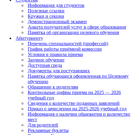
Информация для студентов
Полезные ссылки
Кружки и секции
Демонстрационный экзамен
Анкета получателей услуг в сфере образования
Памятка об организации целевого обучения
Абитуриенту
Перечень специальностей (профессий)
График работы приёмной комиссии
Условия и правила приема
Заочное обучение
Доступная среда
Документы для поступающих
Памятка обучающися оформленная по Целевому
обучению
Обращение к родителям
Контрольные цифры приема на 2025 — 2026
учебный год
Сведения о количестве поданных заявлений
Приказ о зачислении на 2025-2026 учебный год
Информация о наличии общежития и количество
мест
Для родителей
Рекламные буклеты