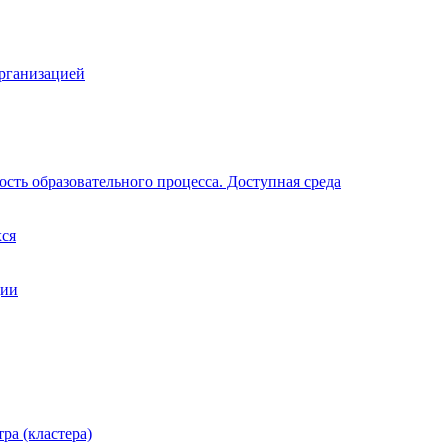
организацией
сть образовательного процесса. Доступная среда
хся
ции
ра (кластера)