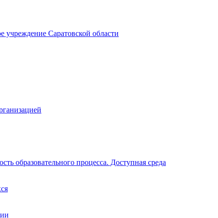
ое учреждение Саратовской области
организацией
сть образовательного процесса. Доступная среда
хся
ции