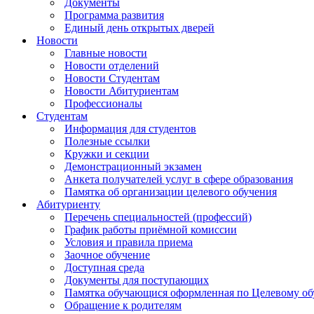
Документы
Программа развития
Единый день открытых дверей
Новости
Главные новости
Новости отделений
Новости Студентам
Новости Абитуриентам
Профессионалы
Студентам
Информация для студентов
Полезные ссылки
Кружки и секции
Демонстрационный экзамен
Анкета получателей услуг в сфере образования
Памятка об организации целевого обучения
Абитуриенту
Перечень специальностей (профессий)
График работы приёмной комиссии
Условия и правила приема
Заочное обучение
Доступная среда
Документы для поступающих
Памятка обучающися оформленная по Целевому о
Обращение к родителям