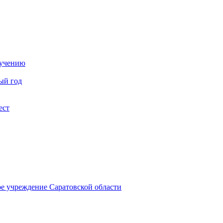
бучению
ый год
ест
ое учреждение Саратовской области