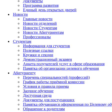
Документы
Программа развития
Единый день открытых дверей
Новости
Главные новости
Новости отделений
Новости Студентам
Новости Абитуриентам
Профессионалы
Студентам
Информация для студентов
Полезные ссылки
Кружки и секции
Демонстрационный экзамен
Анкета получателей услуг в сфере образования
Памятка об организации целевого обучения
Абитуриенту
Перечень специальностей (профессий)
График работы приёмной комиссии
Условия и правила приема
Заочное обучение
Доступная среда
Документы для поступающих
Памятка обучающися оформленная по Целевому о
Обращение к родителям