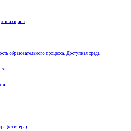
организацией
сть образовательного процесса. Доступная среда
хся
ции
ра (кластера)