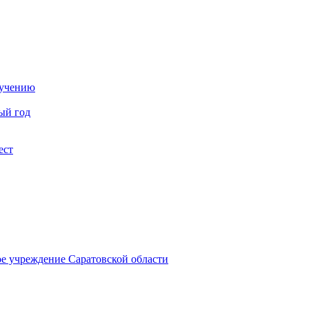
бучению
ый год
ест
ое учреждение Саратовской области