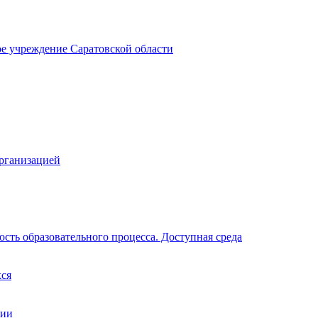
ое учреждение Саратовской области
организацией
сть образовательного процесса. Доступная среда
хся
ции