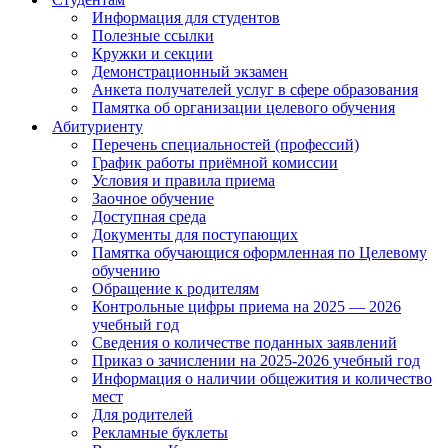
Информация для студентов
Полезные ссылки
Кружки и секции
Демонстрационный экзамен
Анкета получателей услуг в сфере образования
Памятка об организации целевого обучения
Абитуриенту
Перечень специальностей (профессий)
График работы приёмной комиссии
Условия и правила приема
Заочное обучение
Доступная среда
Документы для поступающих
Памятка обучающися оформленная по Целевому
обучению
Обращение к родителям
Контрольные цифры приема на 2025 — 2026
учебный год
Сведения о количестве поданных заявлений
Приказ о зачислении на 2025-2026 учебный год
Информация о наличии общежития и количество
мест
Для родителей
Рекламные буклеты