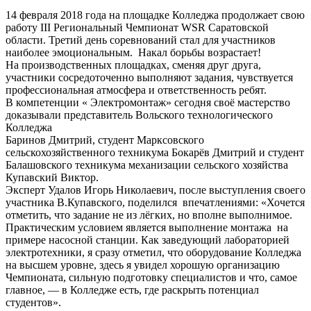
14 февраля 2018 года на площадке Колледжа продолжает свою
работу III Региональный Чемпионат WSR Саратовской
области. Третий день соревнований стал для участников
наиболее эмоциональным. Накал борьбы возрастает!
На производственных площадках, сменяя друг друга,
участники сосредоточенно выполняют задания, чувствуется
профессиональная атмосфера и ответственность ребят.
В компетенции « Электромонтаж» сегодня своё мастерство
доказывали представитель Вольского технологического
Колледжа
Баринов Дмитрий, студент Марксовского
сельскохозяйственного техникума Бокарёв Дмитрий и студент
Балашовского техникума механизации сельского хозяйства
Купавский Виктор.
Эксперт Удалов Игорь Николаевич, после выступления своего
участника В.Купавского, поделился впечатлениями: «Хочется
отметить, что задание не из лёгких, но вполне выполнимое.
Практическим условием является выполнение монтажа на
примере насосной станции. Как заведующий лабораторией
электротехники, я сразу отметил, что оборудование Колледжа
на высшем уровне, здесь я увидел хорошую организацию
Чемпионата, сильную подготовку специалистов и что, самое
главное, — в Колледже есть, где раскрыть потенциал
студентов».