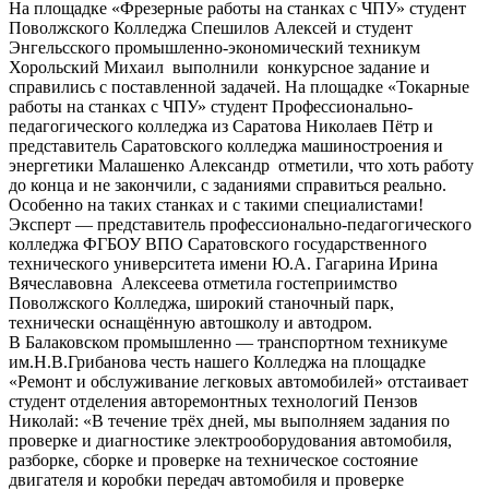
На площадке «Фрезерные работы на станках с ЧПУ» студент
Поволжского Колледжа Спешилов Алексей и студент
Энгельсского промышленно-экономический техникум
Хорольский Михаил выполнили конкурсное задание и
справились с поставленной задачей. На площадке «Токарные
работы на станках с ЧПУ» студент Профессионально-
педагогического колледжа из Саратова Николаев Пётр и
представитель Саратовского колледжа машиностроения и
энергетики Малашенко Александр отметили, что хоть работу
до конца и не закончили, с заданиями справиться реально.
Особенно на таких станках и с такими специалистами!
Эксперт — представитель профессионально-педагогического
колледжа ФГБОУ ВПО Саратовского государственного
технического университета имени Ю.А. Гагарина Ирина
Вячеславовна Алексеева отметила гостеприимство
Поволжского Колледжа, широкий станочный парк,
технически оснащённую автошколу и автодром.
В Балаковском промышленно — транспортном техникуме
им.Н.В.Грибанова честь нашего Колледжа на площадке
«Ремонт и обслуживание легковых автомобилей» отстаивает
студент отделения авторемонтных технологий Пензов
Николай: «В течение трёх дней, мы выполняем задания по
проверке и диагностике электрооборудования автомобиля,
разборке, сборке и проверке на техническое состояние
двигателя и коробки передач автомобиля и проверке