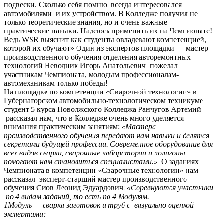
подвески. Сколько себя помню, всегда интересовался
автомобилями и их устройством. В Колледже получил не
только теоретические знания, но и очень важные
практические навыки. Надеюсь применить их на Чемпионате!
Ведь WSR выяснит как студенты овладевают компетенцией,
которой их обучают» Один из экспертов площадки — мастер
производственного обучения отделения авторемонтных
технологий Неводник Игорь Анатольевич пожелал
участникам Чемпионата, молодым профессионалам-
автомеханикам только победы!
На площадке по компетенции «Сварочной технологии» в
Губернаторском автомобильно-технологическом техникуме
студент 5 курса Поволжского Колледжа Ранчугов Артемий
рассказал нам, что в Колледже очень много уделяется
внимания практическим занятиям:
«Мастера
производственного обучения передают нам навыки и делятся
секретами будущей профессии. Современное оборудование для
всех видов сварки, сварочные лаборатории и полигоны
помогают нам становиться специалистами.»
О заданиях
Чемпионата в компетенции «Сварочные технологии» нам
рассказал эксперт-старший мастер производственного
обучения Сиов Леонид Эдуардович:
«Соревнуются участники
по 4 видам заданий, то есть по 4 Модулям.
1Модуль — сварка заготовок и труб с визуально оценкой
экспертами;