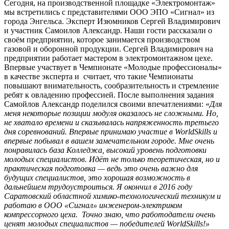
Сегодня, на производственной площадке «Электромонтаж»
мы встретились с представителями ООО ЭПО «Сигнал» из
города Энгельса. Эксперт Изюмников Сергей Владимирович
и участник Самоилов Александр. Наши гости рассказали о
своём предприятии, которое занимается производством
газовой и оборонной продукции. Сергей Владимирович на
предприятии работает мастером в электромонтажном цехе.
Впервые участвует в Чемпионате «Молодые профессионалы»
в качестве эксперта и считает, что такие Чемпионаты
повышают внимательность, сообразительность и стремление
ребят к овладению профессией. После выполнения задания
Самойлов Александр поделился своими впечатлениями: «
Для
меня некоторые позиции модуля оказалось не сложными. Но,
не хватало времени и сказывалась напряженность третьего
дня соревнований. Впервые принимаю участие в WorldSkills и
впервые побывал в вашем замечательном городе. Мне очень
понравилась база Колледжа, высокий уровень подготовки
молодых специалистов. Идёт не только теоретическая, но и
практическая подготовка — ведь это очень важно для
будущих специалистов, это хорошая возможность в
дальнейшем трудоустроиться. Я окончил в 2016 году
Саратовский областной химико-технологический техникум и
работаю в ООО «Сигнал» инженером-электриком
компрессорного цеха. Точно знаю, что работодатели очень
ценят молодых специалистов — победителей WorldSkills!»