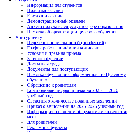
Информация для студентов
Полезные ссылки
Кружки и секции
Демонстрационный экзамен
Анкета получателей услуг в сфере образования
Памятка об организации целевого обучения
Абитуриенту
Перечень специальностей (профессий)
График работы приёмной комиссии
Условия и правила приема
Заочное обучение
Доступная среда
Документы для поступающих
Памятка обучающися оформленная по Целевому
обучению
Обращение к родителям
Контрольные цифры приема на 2025 — 2026
учебный год
Сведения о количестве поданных заявлений
Приказ о зачислении на 2025-2026 учебный год
Информация о наличии общежития и количество
мест
Для родителей
Рекламные буклеты