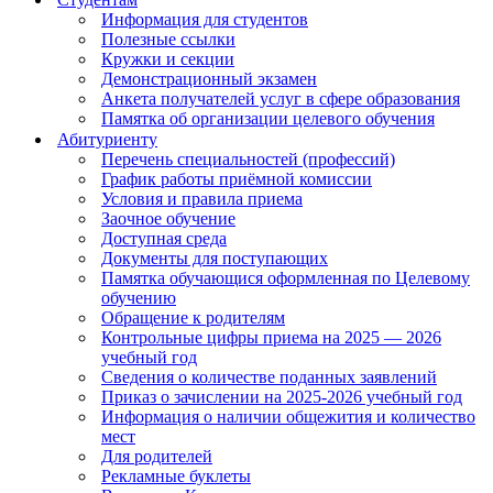
Информация для студентов
Полезные ссылки
Кружки и секции
Демонстрационный экзамен
Анкета получателей услуг в сфере образования
Памятка об организации целевого обучения
Абитуриенту
Перечень специальностей (профессий)
График работы приёмной комиссии
Условия и правила приема
Заочное обучение
Доступная среда
Документы для поступающих
Памятка обучающися оформленная по Целевому
обучению
Обращение к родителям
Контрольные цифры приема на 2025 — 2026
учебный год
Сведения о количестве поданных заявлений
Приказ о зачислении на 2025-2026 учебный год
Информация о наличии общежития и количество
мест
Для родителей
Рекламные буклеты