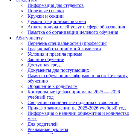
Информация для студентов
Полезные ссылки
Кружки и секции
Демонстрационный экзамен
Анкета получателей услуг в сфере образования
Памятка об организации целевого обучения
Абитуриенту
Перечень специальностей (профессий)
График работы приёмной комиссии
Условия и правила приема
Заочное обучение
Доступная среда
Документы для поступающих
Памятка обучающися оформленная по Целевому
обучению
Обращение к родителям
Контрольные цифры приема на 2025 — 2026
учебный год
Сведения о количестве поданных заявлений
Приказ о зачислении на 2025-2026 учебный год
Информация о наличии общежития и количество
мест
Для родителей
Рекламные буклеты