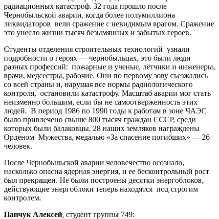
радиационных катастроф. 32 года прошло после
Чернобыльской аварии, когда более полумиллиона
ликвидаторов вели сражение с невидимым врагом. Сражение
это унесло жизни тысяч безымянных и забытых героев.
Студенты отделения строительных технологий узнали
подробности о героях — чернобыльцах, это были люди
разных профессий: пожарные и ученые, лётчики и инженеры,
врачи, медсестры, рабочие. Они по первому зову съезжались
со всей страны и, нарушая все нормы радиологического
контроля, остановили катастрофу. Масштаб аварии мог стать
неизменно большим, если бы не самоотверженность этих
людей. В период 1986 по 1990 годы к работам в зоне ЧАЭС
было привлечено свыше 800 тысяч граждан СССР, среди
которых были балаковцы. 28 наших земляков награждены
Орденом Мужества, медалью «За спасение погибших» — 26
человек.
После Чернобыльской аварии человечество осознало,
насколько опасна ядерная энергия, и ее бесконтрольный рост
был прекращен. Не были построены десятки энергоблоков,
действующие энергоблоки теперь находятся под строгим
контролем.
Панчук Алексей
,
студент группы 749: