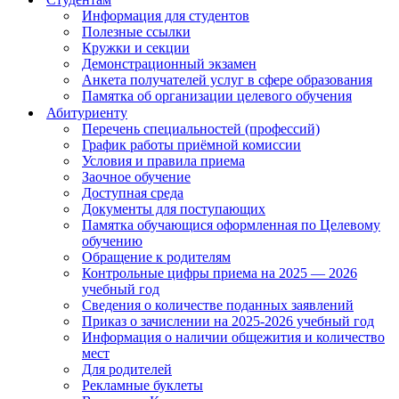
Информация для студентов
Полезные ссылки
Кружки и секции
Демонстрационный экзамен
Анкета получателей услуг в сфере образования
Памятка об организации целевого обучения
Абитуриенту
Перечень специальностей (профессий)
График работы приёмной комиссии
Условия и правила приема
Заочное обучение
Доступная среда
Документы для поступающих
Памятка обучающися оформленная по Целевому
обучению
Обращение к родителям
Контрольные цифры приема на 2025 — 2026
учебный год
Сведения о количестве поданных заявлений
Приказ о зачислении на 2025-2026 учебный год
Информация о наличии общежития и количество
мест
Для родителей
Рекламные буклеты