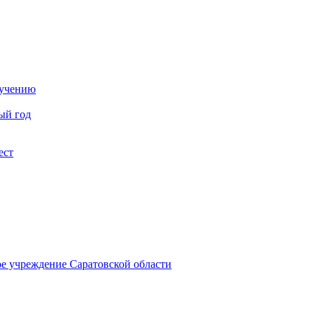
бучению
ый год
ест
ое учреждение Саратовской области