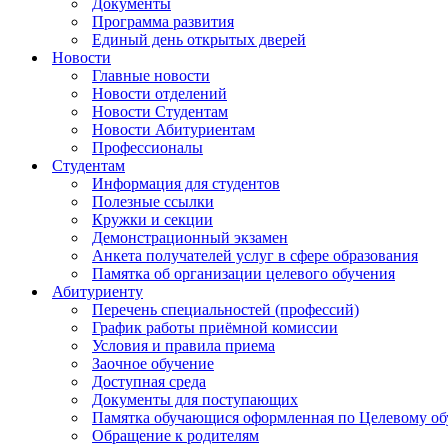
Документы
Программа развития
Единый день открытых дверей
Новости
Главные новости
Новости отделений
Новости Студентам
Новости Абитуриентам
Профессионалы
Студентам
Информация для студентов
Полезные ссылки
Кружки и секции
Демонстрационный экзамен
Анкета получателей услуг в сфере образования
Памятка об организации целевого обучения
Абитуриенту
Перечень специальностей (профессий)
График работы приёмной комиссии
Условия и правила приема
Заочное обучение
Доступная среда
Документы для поступающих
Памятка обучающися оформленная по Целевому о
Обращение к родителям