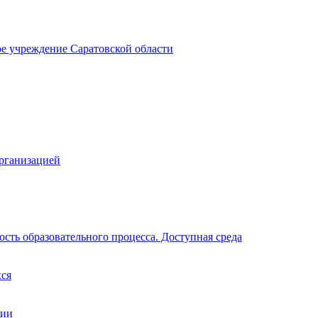
ое учреждение Саратовской области
организацией
сть образовательного процесса. Доступная среда
хся
ции