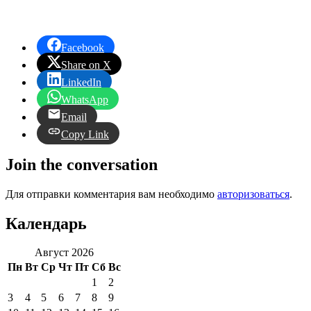
Facebook
Share on X
LinkedIn
WhatsApp
Email
Copy Link
Join the conversation
Для отправки комментария вам необходимо
авторизоваться
.
Календарь
Август 2026
Пн
Вт
Ср
Чт
Пт
Сб
Вс
1
2
3
4
5
6
7
8
9