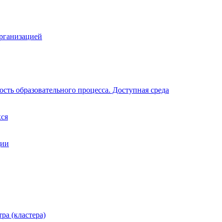
организацией
сть образовательного процесса. Доступная среда
хся
ции
ра (кластера)