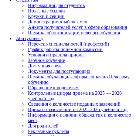
Информация для студентов
Полезные ссылки
Кружки и секции
Демонстрационный экзамен
Анкета получателей услуг в сфере образования
Памятка об организации целевого обучения
Абитуриенту
Перечень специальностей (профессий)
График работы приёмной комиссии
Условия и правила приема
Заочное обучение
Доступная среда
Документы для поступающих
Памятка обучающися оформленная по Целевому
обучению
Обращение к родителям
Контрольные цифры приема на 2025 — 2026
учебный год
Сведения о количестве поданных заявлений
Приказ о зачислении на 2025-2026 учебный год
Информация о наличии общежития и количество
мест
Для родителей
Рекламные буклеты