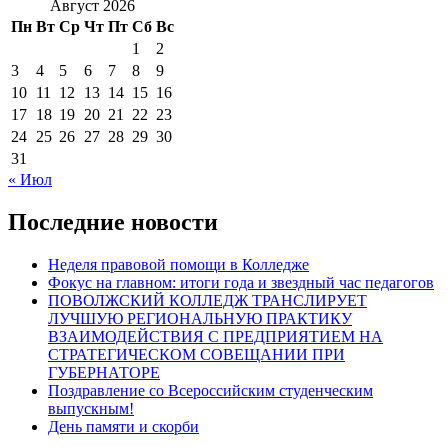
Август 2026
Пн
Вт
Ср
Чт
Пт
Сб
Вс
1
2
3
4
5
6
7
8
9
10
11
12
13
14
15
16
17
18
19
20
21
22
23
24
25
26
27
28
29
30
31
« Июл
Последние новости
Неделя правовой помощи в Колледже
Фокус на главном: итоги года и звездный час педагогов
ПОВОЛЖСКИЙ КОЛЛЕДЖ ТРАНСЛИРУЕТ
ЛУЧШУЮ РЕГИОНАЛЬНУЮ ПРАКТИКУ
ВЗАИМОДЕЙСТВИЯ С ПРЕДПРИЯТИЕМ НА
СТРАТЕГИЧЕСКОМ СОВЕЩАНИИ ПРИ
ГУБЕРНАТОРЕ
Поздравление со Всероссийским студенческим
выпускным!
День памяти и скорби