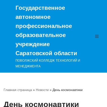
Государственное
Перейти
автономное
к
содержимому
профессиональное
образовательное
учреждение
Саратовской области
ПОВОЛЖСКИЙ КОЛЛЕДЖ ТЕХНОЛОГИЙ И
МЕНЕДЖМЕНТА
Главная страница
»
Новости
»
День космонавтики
День космонавтики