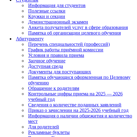
Информация для студентов
Полезные ссылки
Кружки и секции
Демонстрационный экзамен
Анкета получателей услуг в сфере образования
Памятка об организации целевого обучения
Абитуриенту
Перечень специальностей (профессий)
График работы приёмной комиссии
Условия и правила приема
Заочное обучение
Доступная среда
Документы для поступающих
Памятка обучающися оформленная по Целевому
обучению
Обращение к родителям
Контрольные цифры приема на 2025 — 2026
учебный год
Сведения о количестве поданных заявлений
Приказ о зачислении на 2025-2026 учебный год
Информация о наличии общежития и количество
мест
Для родителей
Рекламные буклеты