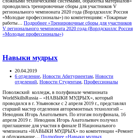
сложными техническими системами, обработка материалов»
проводились тренировочные сборы для участников V
регионального чемпионата 2020 года (Ворлдскиллс Россия
«Молодые профессионалы») по компетенциям: «Токарные
работы…
Подробнее »
Тренировочные сборы для участников
V регионального чемпионата 2020 года (Ворлдскиллс Россия
«Молодые профессионалы»)
Навыки мудрых
20.04.2019
6 отделение
,
Новости Абитуриентам
,
Новости
отделений
,
Новости Студентам
,
Профессионалы
Поволжский колледж, в полуфинале чемпионата
WorldSkillsRussia – «НАВЫКИ МУДРЫХ», который
проводился в г. Ульяновске с 2 апреля 2019 г., представлял
старший мастер отделения авторемонтных технологий –
Неводник Игорь Анатольевич. По итогам полуфинала, 16
апреля 2019 г. Неводник Игорь Анатольевич получил
приглашение для участия в финале II Национального
чемпионата «НАВЫКИ МУДРЫХ» по компетенции «Ремонт
и облуживание…
Подробнее »
Навыки мудрых