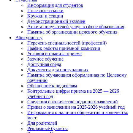
Информация для студентов
Полезные ссылки
Кружки и секции
Демонстрационный экзамен
Анкета получателей услуг в сфере образования
Памятка об организации целевого обучения
Абитуриенту
Перечень специальностей (профессий)
График работы приёмной комиссии
Условия и правила приема
Заочное обучение
Доступная среда
Документы для поступающих
Памятка обучающися оформленная по Целевому
обучению
Обращение к родителям
Контрольные цифры приема на 2025 — 2026
учебный год
Сведения о количестве поданных заявлений
Приказ о зачислении на 2025-2026 учебный год
Информация о наличии общежития и количество
мест
Для родителей
Рекламные буклеты