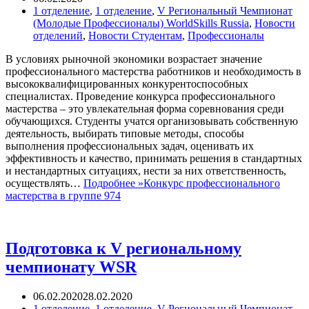
1 отделение
,
1 отделение
,
V Региональный Чемпионат
(Молодые Профессионалы) WorldSkills Russia
,
Новости
отделений
,
Новости Студентам
,
Профессионалы
В условиях рыночной экономики возрастает значение
профессионального мастерства работников и необходимость в
высококвалифицированных конкурентоспособных
специалистах. Проведение конкурса профессионального
мастерства – это увлекательная форма соревнования среди
обучающихся. Студенты учатся организовывать собственную
деятельность, выбирать типовые методы, способы
выполнения профессиональных задач, оценивать их
эффективность и качество, принимать решения в стандартных
и нестандартных ситуациях, нести за них ответственность,
осуществлять…
Подробнее »
Конкурс профессионального
мастерства в группе 974
Подготовка к V региональному
чемпионату WSR
06.02.2020
28.02.2020
1 отделение
,
1 отделение
,
V Региональный Чемпионат