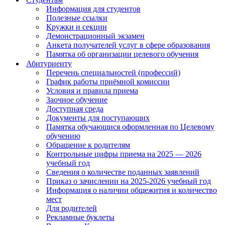
Информация для студентов
Полезные ссылки
Кружки и секции
Демонстрационный экзамен
Анкета получателей услуг в сфере образования
Памятка об организации целевого обучения
Абитуриенту
Перечень специальностей (профессий)
График работы приёмной комиссии
Условия и правила приема
Заочное обучение
Доступная среда
Документы для поступающих
Памятка обучающися оформленная по Целевому
обучению
Обращение к родителям
Контрольные цифры приема на 2025 — 2026
учебный год
Сведения о количестве поданных заявлений
Приказ о зачислении на 2025-2026 учебный год
Информация о наличии общежития и количество
мест
Для родителей
Рекламные буклеты