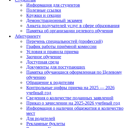
Информация для студентов
Полезные ссылки
Кружки и секции
Демонстрационный экзамен
Анкета получателей услуг в сфере образования
Памятка об организации целевого обучения
Абитуриенту
Перечень специальностей (профессий)
График работы приёмной комиссии
Условия и правила приема
Заочное обучение
Доступная среда
Документы для поступающих
Памятка обучающися оформленная по Целевому
обучению
Обращение к родителям
Контрольные цифры приема на 2025 — 2026
учебный год
Сведения о количестве поданных заявлений
Приказ о зачислении на 2025-2026 учебный год
Информация о наличии общежития и количество
мест
Для родителей
Рекламные буклеты