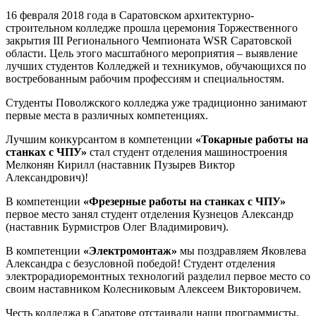
16 февраля 2018 года в Саратовском архитектурно-
строительном колледже прошла церемония Торжественного
закрытия III Регионального Чемпионата WSR Саратовской
области. Цель этого масштабного мероприятия – выявление
лучших студентов Колледжей и техникумов, обучающихся по
востребованным рабочим профессиям и специальностям.
Студенты Поволжского колледжа уже традиционно занимают
первые места в различных компетенциях.
Лучшим конкурсантом в компетенции
«Токарные работы на
станках с ЧПУ»
стал студент отделения машиностроения
Мелконян Кирилл (наставник Пузырев Виктор
Александрович)!
В компетенции
«Фрезерные работы на станках с ЧПУ»
первое место занял студент отделения Кузнецов Александр
(наставник Бурмистров Олег Владимирович).
В компетенции
«Электромонтаж»
мы поздравляем Яковлева
Александра с безусловной победой! Студент отделения
электрорадиоремонтных технологий разделил первое место со
своим наставником Колесниковым Алексеем Викторовичем.
Честь колледжа в Саратове отстаивали наши программисты.