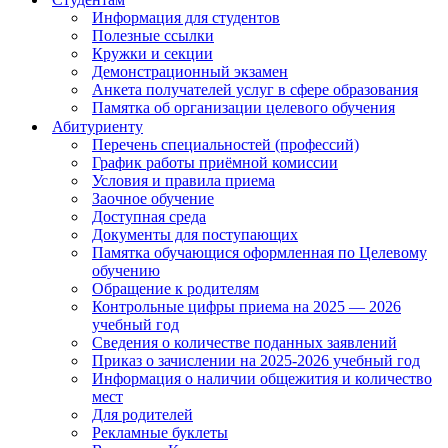
Информация для студентов
Полезные ссылки
Кружки и секции
Демонстрационный экзамен
Анкета получателей услуг в сфере образования
Памятка об организации целевого обучения
Абитуриенту
Перечень специальностей (профессий)
График работы приёмной комиссии
Условия и правила приема
Заочное обучение
Доступная среда
Документы для поступающих
Памятка обучающися оформленная по Целевому
обучению
Обращение к родителям
Контрольные цифры приема на 2025 — 2026
учебный год
Сведения о количестве поданных заявлений
Приказ о зачислении на 2025-2026 учебный год
Информация о наличии общежития и количество
мест
Для родителей
Рекламные буклеты