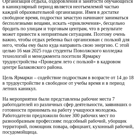
Организация отдыха, оздоровления и занятости обучающихся
в каникулярный период является неотъемлемой частью
каждой образовательной организации. Имея в достатке
свободное время, подростки зачастую начинают заниматься
бесполезными вещами, искать «приключения», бесцельно
бродить по улицам и торговым центрам, что в результате
может привести к неприятным ситуациям. Поэтому очень
важно, чтобы отдых ребенка был организован с пользой для
него, чтобы ему было куда направить свою энергию. С этой
целью 16 мая 2025 года студенты Поволжского колледжа
технологий и менеджмента посетили Ярмарку
трудоустройства «Проведем лето с пользой» в кадровом
центре Балаковского района.
Цель Ярмарки – содействие подросткам в возрасте от 14 до 18
в трудоустройстве в свободное от учебы время и в период
летних каникул.
На мероприятии были представлены рабочие места 7
работодателей из различных сфер деятельности, заявивших о
готовности принимать на работу учащуюся молодежь.
Работодатели предложили более 300 рабочих мест по
разнообразным профессиям: подсобный рабочий, уборщик
территорий, помощник повара, официант, кухонный рабочий,
посудомойщица.