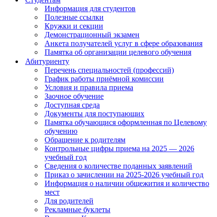
Информация для студентов
Полезные ссылки
Кружки и секции
Демонстрационный экзамен
Анкета получателей услуг в сфере образования
Памятка об организации целевого обучения
Абитуриенту
Перечень специальностей (профессий)
График работы приёмной комиссии
Условия и правила приема
Заочное обучение
Доступная среда
Документы для поступающих
Памятка обучающися оформленная по Целевому
обучению
Обращение к родителям
Контрольные цифры приема на 2025 — 2026
учебный год
Сведения о количестве поданных заявлений
Приказ о зачислении на 2025-2026 учебный год
Информация о наличии общежития и количество
мест
Для родителей
Рекламные буклеты