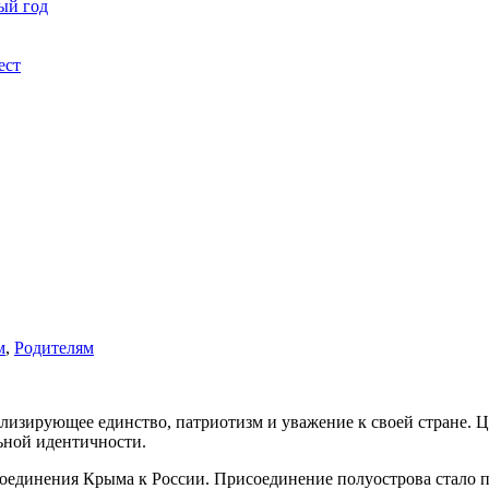
ый год
ест
м
,
Родителям
лизирующее единство, патриотизм и уважение к своей стране. 
ьной идентичности.
исоединения Крыма к России. Присоединение полуострова стало