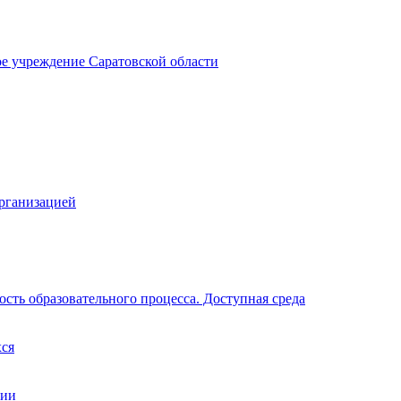
ое учреждение Саратовской области
организацией
сть образовательного процесса. Доступная среда
хся
ции