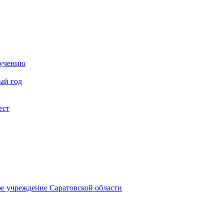
бучению
ый год
ест
ое учреждение Саратовской области