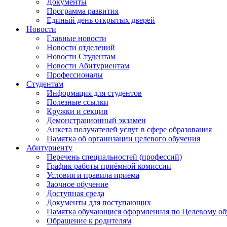
Документы
Программа развития
Единый день открытых дверей
Новости
Главные новости
Новости отделений
Новости Студентам
Новости Абитуриентам
Профессионалы
Студентам
Информация для студентов
Полезные ссылки
Кружки и секции
Демонстрационный экзамен
Анкета получателей услуг в сфере образования
Памятка об организации целевого обучения
Абитуриенту
Перечень специальностей (профессий)
График работы приёмной комиссии
Условия и правила приема
Заочное обучение
Доступная среда
Документы для поступающих
Памятка обучающися оформленная по Целевому о
Обращение к родителям