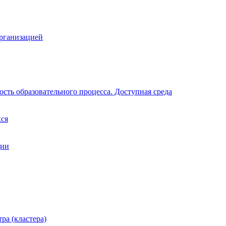
организацией
сть образовательного процесса. Доступная среда
хся
ции
ра (кластера)