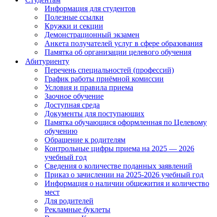
Информация для студентов
Полезные ссылки
Кружки и секции
Демонстрационный экзамен
Анкета получателей услуг в сфере образования
Памятка об организации целевого обучения
Абитуриенту
Перечень специальностей (профессий)
График работы приёмной комиссии
Условия и правила приема
Заочное обучение
Доступная среда
Документы для поступающих
Памятка обучающися оформленная по Целевому
обучению
Обращение к родителям
Контрольные цифры приема на 2025 — 2026
учебный год
Сведения о количестве поданных заявлений
Приказ о зачислении на 2025-2026 учебный год
Информация о наличии общежития и количество
мест
Для родителей
Рекламные буклеты