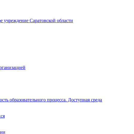
ое учреждение Саратовской области
организацией
сть образовательного процесса. Доступная среда
хся
ции