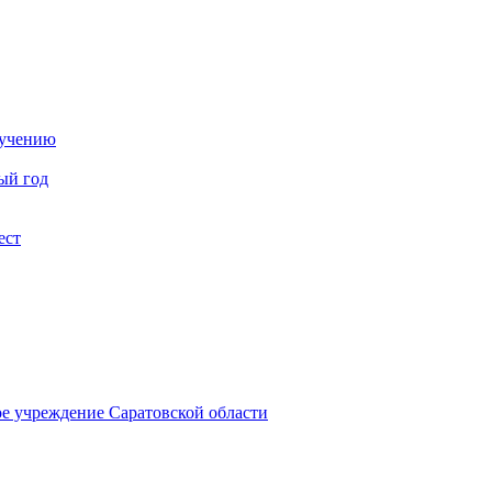
бучению
ый год
ест
ое учреждение Саратовской области