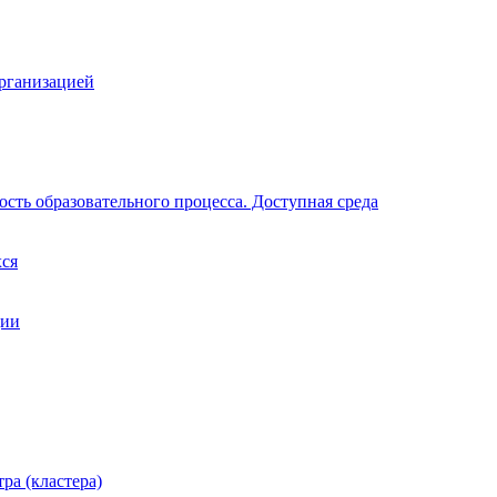
организацией
сть образовательного процесса. Доступная среда
хся
ции
ра (кластера)