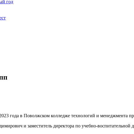
ый год
ест
упп
 2023 года в Поволжском колледже технологий и менеджмента п
имирович и заместитель директора по учебно-воспитательной 