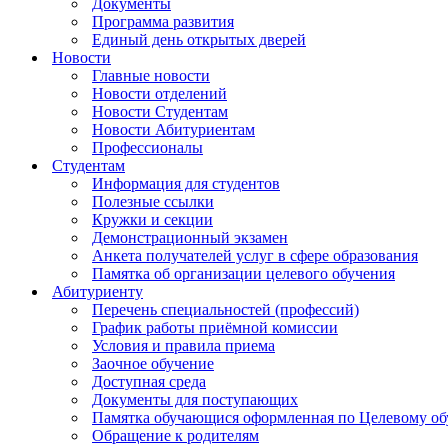
Документы
Программа развития
Единый день открытых дверей
Новости
Главные новости
Новости отделений
Новости Студентам
Новости Абитуриентам
Профессионалы
Студентам
Информация для студентов
Полезные ссылки
Кружки и секции
Демонстрационный экзамен
Анкета получателей услуг в сфере образования
Памятка об организации целевого обучения
Абитуриенту
Перечень специальностей (профессий)
График работы приёмной комиссии
Условия и правила приема
Заочное обучение
Доступная среда
Документы для поступающих
Памятка обучающися оформленная по Целевому о
Обращение к родителям