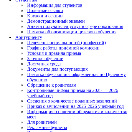
Информация для студентов
Полезные ссылки
Кружки и секции
Демонстрационный экзамен
Анкета получателей услуг в сфере образования
Памятка об организации целевого обучения
Абитуриенту
Перечень специальностей (профессий)
График работы приёмной комиссии
Условия и правила приема
Заочное обучение
Доступная среда
Документы для поступающих
Памятка обучающися оформленная по Целевому
обучению
Обращение к родителям
Контрольные цифры приема на 2025 — 2026
учебный год
Сведения о количестве поданных заявлений
Приказ о зачислении на 2025-2026 учебный год
Информация о наличии общежития и количество
мест
Для родителей
Рекламные буклеты