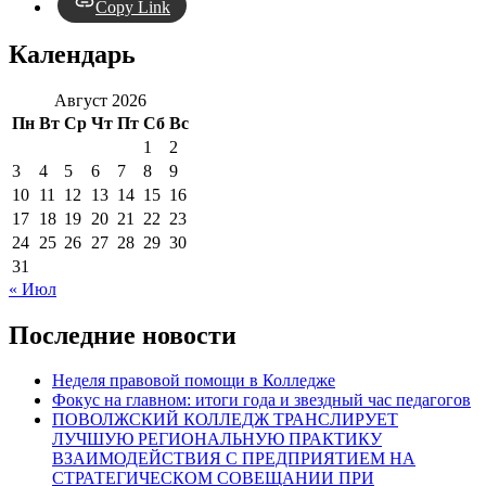
Copy Link
Календарь
Август 2026
Пн
Вт
Ср
Чт
Пт
Сб
Вс
1
2
3
4
5
6
7
8
9
10
11
12
13
14
15
16
17
18
19
20
21
22
23
24
25
26
27
28
29
30
31
« Июл
Последние новости
Неделя правовой помощи в Колледже
Фокус на главном: итоги года и звездный час педагогов
ПОВОЛЖСКИЙ КОЛЛЕДЖ ТРАНСЛИРУЕТ
ЛУЧШУЮ РЕГИОНАЛЬНУЮ ПРАКТИКУ
ВЗАИМОДЕЙСТВИЯ С ПРЕДПРИЯТИЕМ НА
СТРАТЕГИЧЕСКОМ СОВЕЩАНИИ ПРИ