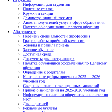
Информация для студентов
Полезные ссылки
Кружки и секции
Демонстрационный экзамен
Анкета получателей услуг в сфере образования
Памятка об организации целевого обучения
Абитуриенту
Перечень специальностей (профессий)
График работы приёмной комиссии
Условия и правила приема
Заочное обучение
Доступная среда
Документы для поступающих
Памятка обучающися оформленная по Целевому
обучению
Обращение к родителям
Контрольные цифры приема на 2025 — 2026
учебный год
Сведения о количестве поданных заявлений
Приказ о зачислении на 2025-2026 учебный год
Информация о наличии общежития и количество
мест
Для родителей
Рекламные буклеты