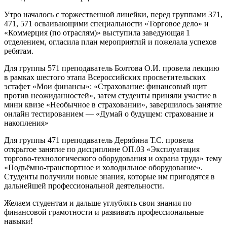
Утро началось с торжественной линейки, перед группами 371,
471, 571 осваивающими специальности «Торговое дело» и
«Коммерция (по отраслям)» выступила заведующая 1
отделением, огласила план мероприятий и пожелала успехов
ребятам.
Для группы 571 преподаватель Болтова О.И. провела лекцию
в рамках шестого этапа Всероссийских просветительских
эстафет «Мои финансы»: «Страхование: финансовый щит
против неожиданностей», затем студенты приняли участие в
мини квизе «Необычное в страховании», завершилось занятие
онлайн тестированием — «Думай о будущем: страхование и
накопления»
Для группы 471 преподаватель Дерябина Т.С. провела
открытое занятие по дисциплине ОП.03 «Эксплуатация
торгово-технологического оборудования и охрана труда» тему
«Подъёмно-транспортное и холодильное оборудование».
Студенты получили новые знания, которые им пригодятся в
дальнейшей профессиональной деятельности.
Желаем студентам и дальше углублять свои знания по
финансовой грамотности и развивать профессиональные
навыки!