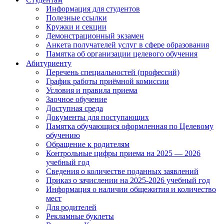
Информация для студентов
Полезные ссылки
Кружки и секции
Демонстрационный экзамен
Анкета получателей услуг в сфере образования
Памятка об организации целевого обучения
Абитуриенту
Перечень специальностей (профессий)
График работы приёмной комиссии
Условия и правила приема
Заочное обучение
Доступная среда
Документы для поступающих
Памятка обучающися оформленная по Целевому
обучению
Обращение к родителям
Контрольные цифры приема на 2025 — 2026
учебный год
Сведения о количестве поданных заявлений
Приказ о зачислении на 2025-2026 учебный год
Информация о наличии общежития и количество
мест
Для родителей
Рекламные буклеты