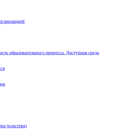
организацией
сть образовательного процесса. Доступная среда
хся
ции
ра (кластера)