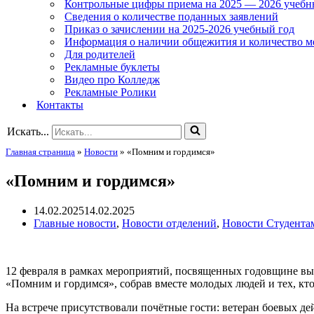
Контрольные цифры приема на 2025 — 2026 учебн
Сведения о количестве поданных заявлений
Приказ о зачислении на 2025-2026 учебный год
Информация о наличии общежития и количество м
Для родителей
Рекламные буклеты
Видео про Колледж
Рекламные Ролики
Контакты
Искать...
Главная страница
»
Новости
»
«Помним и гордимся»
«Помним и гордимся»
14.02.2025
14.02.2025
Главные новости
,
Новости отделений
,
Новости Студента
12 февраля в рамках мероприятий, посвященных годовщине выв
«Помним и гордимся», собрав вместе молодых людей и тех, кт
На встрече присутствовали почётные гости: ветеран боевых д