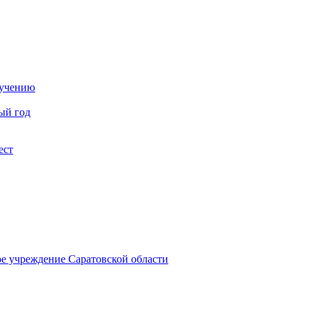
бучению
ый год
ест
ое учреждение Саратовской области