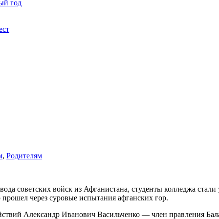
ый год
ест
м
,
Родителям
ода советских войск из Афганистана, студенты колледжа стали
о прошел через суровые испытания афганских гор.
ействий Александр Иванович Васильченко — член правления Бал