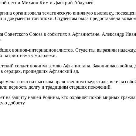
рской песни Михаил Ким и Дмитрий Абдулаев.
ргина организовала тематическую книжную выставку, посвяще
 и документы той эпохи. Студентам была предоставлена возмож
 Советского Союза в событиях в Афганистане. Александр Ивано
ы.
бших воинов-интернационалистов. Студенты выразили надежду, 
ю патриотизма у молодежи.
оветский солдат покинул землю Афганистана. Закончилась война,
 в сердцах, прошедших Афганский ад.
времена стоял на высоком нравственном пьедестале, венчая собо
якли верность долгу и традициям старших поколений.
ает на защиту нашей Родины, кто охраняет покой мирных граждан. 
кую доброту.