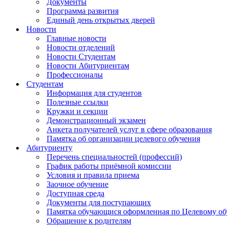
Документы
Программа развития
Единый день открытых дверей
Новости
Главные новости
Новости отделений
Новости Студентам
Новости Абитуриентам
Профессионалы
Студентам
Информация для студентов
Полезные ссылки
Кружки и секции
Демонстрационный экзамен
Анкета получателей услуг в сфере образования
Памятка об организации целевого обучения
Абитуриенту
Перечень специальностей (профессий)
График работы приёмной комиссии
Условия и правила приема
Заочное обучение
Доступная среда
Документы для поступающих
Памятка обучающися оформленная по Целевому о
Обращение к родителям