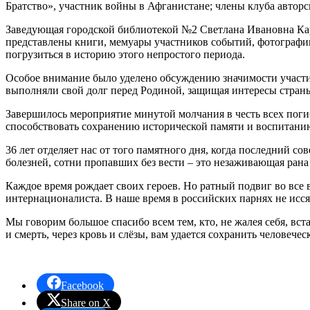
Братство», участник войны в Афганистане; члены клуба авто
Заведующая городской библиотекой №2 Светлана Ивановна Ка
представлены книги, мемуары участников событий, фотографии
погрузиться в историю этого непростого периода.
Особое внимание было уделено обсуждению значимости участия
выполняли свой долг перед Родиной, защищая интересы стран
Завершилось мероприятие минутой молчания в честь всех поги
способствовать сохранению исторической памяти и воспитани
36 лет отделяет нас от того памятного дня, когда последний с
болезней, сотни пропавших без вести – это незаживающая рана
Каждое время рождает своих героев. Но ратный подвиг во все 
интернационалиста. В наше время в российских парнях не исс
Мы говорим большое спасибо всем тем, кто, не жалея себя, вст
и смерть, через кровь и слёзы, вам удается сохранить человечес
Facebook
Share on X