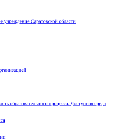
ое учреждение Саратовской области
организацией
сть образовательного процесса. Доступная среда
хся
ции